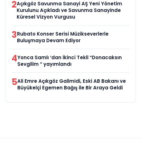
2
Açıkgöz Savunma Sanayi AŞ Yeni Yönetim
Kurulunu Açıkladı ve Savunma Sanayinde
Küresel Vizyon Vurgusu
3
Rubato Konser Serisi Müzikseverlerle
Buluşmaya Devam Ediyor
4
Yonca Samlı ‘dan İkinci Tekli “Donacaksın
Sevgilim “ yayımlandı
5
Ali Emre Açıkgöz Galimidi, Eski AB Bakanı ve
Büyükelçi Egemen Bağış ile Bir Araya Geldi