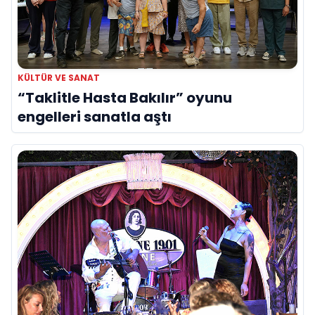
KÜLTÜR VE SANAT
“Taklitle Hasta Bakılır” oyunu
engelleri sanatla aştı