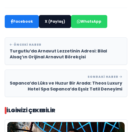
Facebook
X (Paylaş)
WhatsApp
ÖNCEKI HABER
Turgutlu’da Arnavut Lezzetinin Adresi: Bilal
Alsaç’ın Orijinal Arnavut Börekçisi
SONRAKI HABER
Sapanca’da Lüks ve Huzur Bir Arada: Theos Luxury
Hotel Spa Sapanca’da Eşsiz Tatil Deneyimi
İLGINIZI ÇEKEBILIR