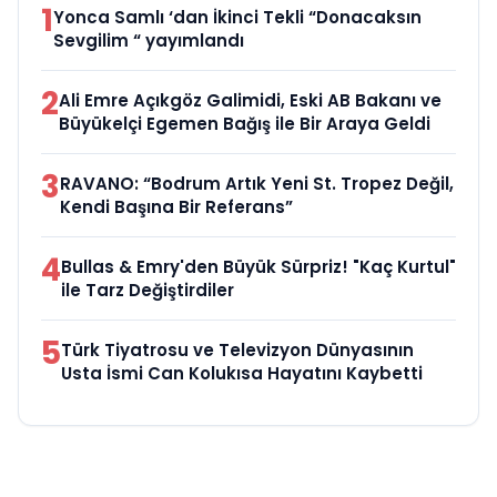
1
Yonca Samlı ‘dan İkinci Tekli “Donacaksın
Sevgilim “ yayımlandı
2
Ali Emre Açıkgöz Galimidi, Eski AB Bakanı ve
Büyükelçi Egemen Bağış ile Bir Araya Geldi
3
RAVANO: “Bodrum Artık Yeni St. Tropez Değil,
Kendi Başına Bir Referans”
4
Bullas & Emry'den Büyük Sürpriz! "Kaç Kurtul"
ile Tarz Değiştirdiler
5
Türk Tiyatrosu ve Televizyon Dünyasının
Usta İsmi Can Kolukısa Hayatını Kaybetti