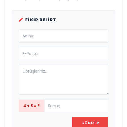
FIKIR BELIRT
4 + 8 = ?
GÖNDER