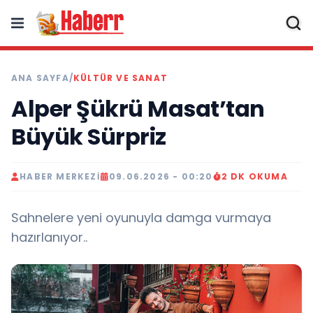
ANA SAYFA
/
KÜLTÜR VE SANAT
Alper Şükrü Masat’tan
Büyük Sürpriz
HABER MERKEZI
09.06.2026 - 00:20
2 DK OKUMA
Sahnelere yeni oyunuyla damga vurmaya
hazırlanıyor..