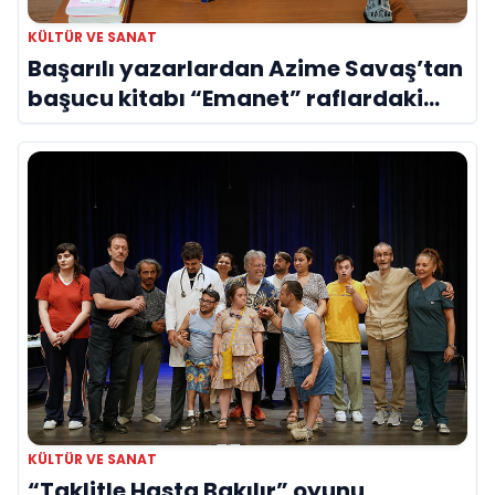
KÜLTÜR VE SANAT
Başarılı yazarlardan Azime Savaş’tan
başucu kitabı “Emanet” raflardaki
yerini aldı
KÜLTÜR VE SANAT
“Taklitle Hasta Bakılır” oyunu