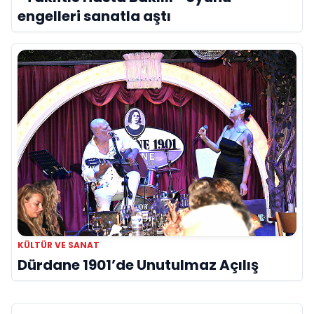
engelleri sanatla aştı
KÜLTÜR VE SANAT
Dürdane 1901’de Unutulmaz Açılış