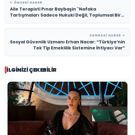
ÖNCEKI HABER
Aile Terapisti Pınar Baybaşin "Nafaka
Tartışmaları Sadece Hukuki Değil, Toplumsal Bir
Meseledir"
SONRAKI HABER
Sosyal Güvenlik Uzmanı Erhan Nacar: “Türkiye’nin
Tek Tip Emeklilik Sistemine İhtiyacı Var”
İLGINIZI ÇEKEBILIR