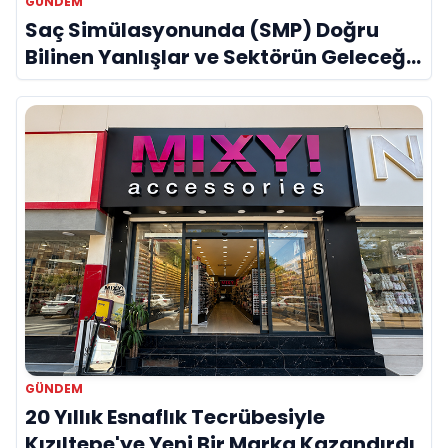
GÜNDEM
Saç Simülasyonunda (SMP) Doğru
Bilinen Yanlışlar ve Sektörün Geleceği:
Onur Akdeniz ile Özel Röportaj
GÜNDEM
20 Yıllık Esnaflık Tecrübesiyle
Kızıltepe'ye Yeni Bir Marka Kazandırdı