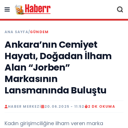
ANA SAYFA
/
GÜNDEM
Ankara’nın Cemiyet
Hayatı, Doğadan İlham
Alan “Jorben”
Markasının
Lansmanında Buluştu
HABER MERKEZI
20.06.2025 - 11:52
2 DK OKUMA
Kadın girişimciliğine ilham veren marka