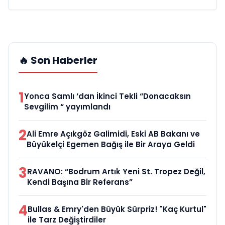
🔥 Son Haberler
1
Yonca Samlı ‘dan İkinci Tekli “Donacaksın
Sevgilim “ yayımlandı
2
Ali Emre Açıkgöz Galimidi, Eski AB Bakanı ve
Büyükelçi Egemen Bağış ile Bir Araya Geldi
3
RAVANO: “Bodrum Artık Yeni St. Tropez Değil,
Kendi Başına Bir Referans”
4
Bullas & Emry'den Büyük Sürpriz! "Kaç Kurtul"
ile Tarz Değiştirdiler