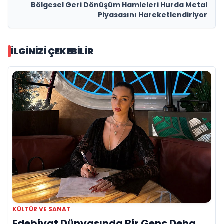
Bölgesel Geri Dönüşüm Hamleleri Hurda Metal
Piyasasını Hareketlendiriyor
İLGINIZI ÇEKEBILIR
KÜLTÜR VE SANAT
Edebiyat Dünyasında Bir Genç Deha