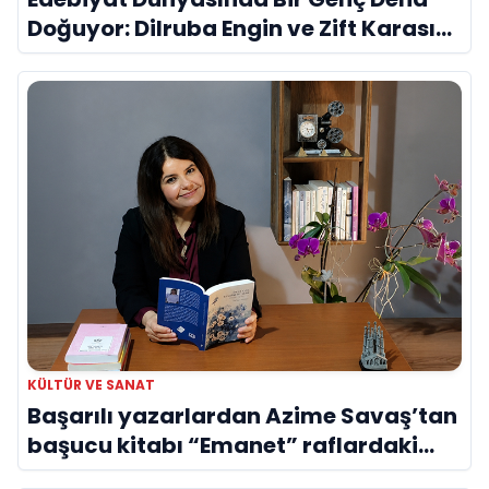
Doğuyor: Dilruba Engin ve Zift Karası
Evreni ‘AVENOİR’
KÜLTÜR VE SANAT
Başarılı yazarlardan Azime Savaş’tan
başucu kitabı “Emanet” raflardaki
yerini aldı