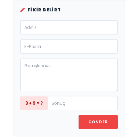
FIKIR BELIRT
3 + 9 = ?
GÖNDER