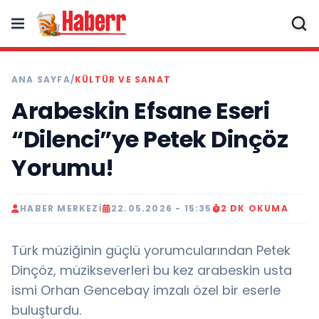
ANA SAYFA
/
KÜLTÜR VE SANAT
Arabeskin Efsane Eseri
“Dilenci”ye Petek Dinçöz
Yorumu!
HABER MERKEZI
22.05.2026 - 15:35
2 DK OKUMA
Türk müziğinin güçlü yorumcularından Petek
Dinçöz, müzikseverleri bu kez arabeskin usta
ismi Orhan Gencebay imzalı özel bir eserle
buluşturdu.