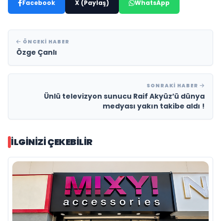
Facebook
X (Paylaş)
WhatsApp
ÖNCEKI HABER
Özge Çanlı
SONRAKI HABER
Ünlü televizyon sunucu Raif Akyüz’ü dünya
medyası yakın takibe aldı !
İLGINIZI ÇEKEBILIR