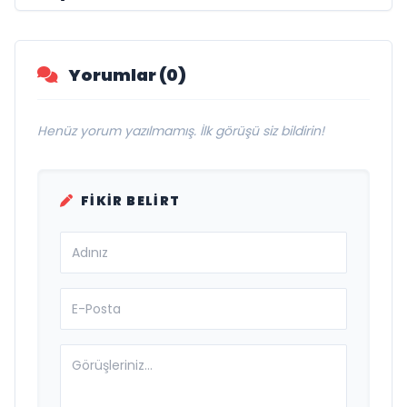
Hayatını Kaybetti
Yorumlar (0)
Henüz yorum yazılmamış. İlk görüşü siz bildirin!
FIKIR BELIRT