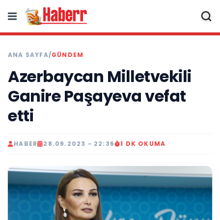
ANA SAYFA
/
GÜNDEM
Azerbaycan Milletvekili
Ganire Paşayeva vefat
etti
HABER
28.09.2023 - 22:36
1 DK OKUMA