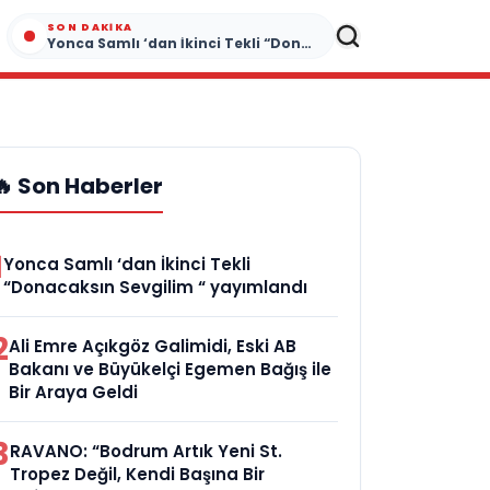
SON DAKIKA
Yonca Samlı ‘dan İkinci Tekli “Donacaksın Sevgilim “ yayımlandı
🔥 Son Haberler
1
Yonca Samlı ‘dan İkinci Tekli
“Donacaksın Sevgilim “ yayımlandı
2
Ali Emre Açıkgöz Galimidi, Eski AB
Bakanı ve Büyükelçi Egemen Bağış ile
Bir Araya Geldi
3
RAVANO: “Bodrum Artık Yeni St.
Tropez Değil, Kendi Başına Bir