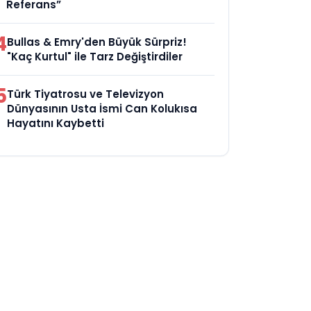
Referans”
4
Bullas & Emry'den Büyük Sürpriz!
"Kaç Kurtul" ile Tarz Değiştirdiler
5
Türk Tiyatrosu ve Televizyon
Dünyasının Usta İsmi Can Kolukısa
Hayatını Kaybetti