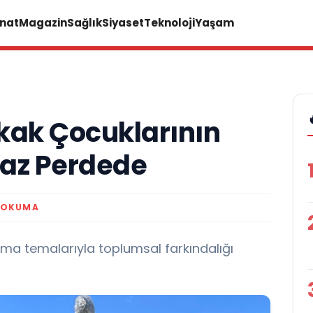
anat
Magazin
Sağlık
Siyaset
Teknoloji
Yaşam
kak Çocuklarının
yaz Perdede
 OKUMA
ma temalarıyla toplumsal farkındalığı