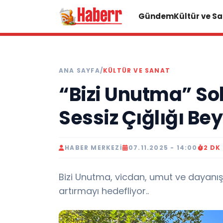
Gündem
Kültür ve S
ANA SAYFA
/
KÜLTÜR VE SANAT
“Bizi Unutma” So
Sessiz Çığlığı Be
HABER MERKEZI
07.11.2025 - 14:00
2 DK
Bizi Unutma, vicdan, umut ve dayanış
artırmayı hedefliyor..