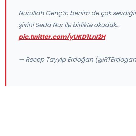
Nurullah Genç’in benim de çok sevdiği
şiirini Seda Nur ile birlikte okuduk…
pic.twitter.com/yUKD1LnI2H
— Recep Tayyip Erdoğan (@RTErdoga