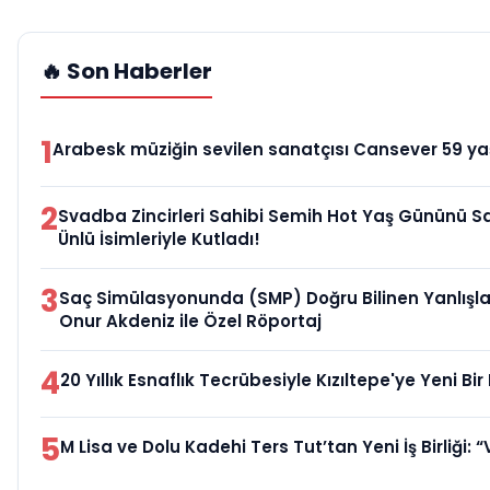
🔥 Son Haberler
1
Arabesk müziğin sevilen sanatçısı Cansever 59 yaş
2
Svadba Zincirleri Sahibi Semih Hot Yaş Gününü 
Ünlü İsimleriyle Kutladı!
3
Saç Simülasyonunda (SMP) Doğru Bilinen Yanlışla
Onur Akdeniz ile Özel Röportaj
4
20 Yıllık Esnaflık Tecrübesiyle Kızıltepe'ye Yeni B
5
M Lisa ve Dolu Kadehi Ters Tut’tan Yeni İş Birliği: “