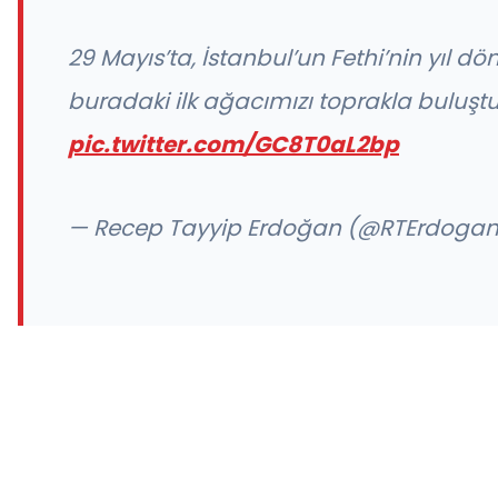
29 Mayıs’ta, İstanbul’un Fethi’nin yıl 
buradaki ilk ağacımızı toprakla buluşt
pic.twitter.com/GC8T0aL2bp
— Recep Tayyip Erdoğan (@RTErdoga