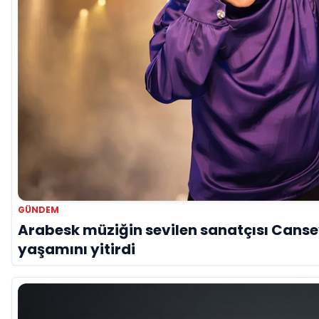
GÜNDEM
Arabesk müziğin sevilen sanatçısı Canse
yaşamını yitirdi