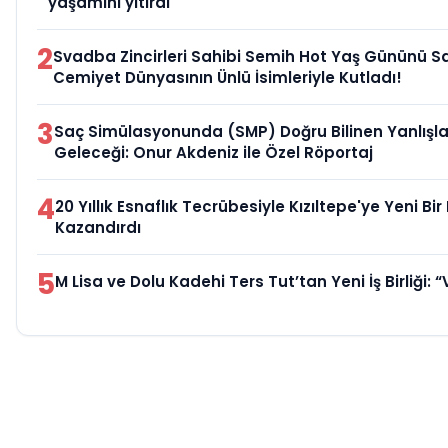
yaşamını yitirdi
2
Svadba Zincirleri Sahibi Semih Hot Yaş Gününü S
Cemiyet Dünyasının Ünlü İsimleriyle Kutladı!
3
Saç Simülasyonunda (SMP) Doğru Bilinen Yanlışla
Geleceği: Onur Akdeniz ile Özel Röportaj
4
20 Yıllık Esnaflık Tecrübesiyle Kızıltepe'ye Yeni Bi
Kazandırdı
5
M Lisa ve Dolu Kadehi Ters Tut’tan Yeni İş Birliği: “