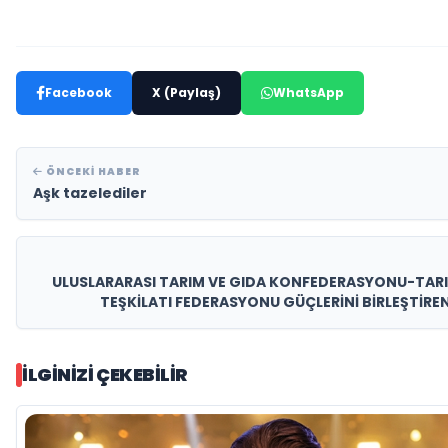
Facebook
X (Paylaş)
WhatsApp
ÖNCEKI HABER
Aşk tazelediler
ULUSLARARASI TARIM VE GIDA KONFEDERASYONU-TARI
TEŞKİLATI FEDERASYONU GÜÇLERİNİ BİRLEŞTİRE
ANKARA
İLGINIZI ÇEKEBILIR