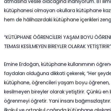
atmasına vesile olacağına inanıyorum. 81 ilim
kütüphanesi olmayan okullara kütüphane kaz
hem de hâlihazırdaki kütüphane içerikleri zengi
“KÜTÜPHANE ÖĞRENCİLERİ YAŞAM BOYU ÖĞRENEN
TEMASI KESİLMEYEN BİREYLER OLARAK YETİŞTİRİR
Emine Erdoğan, kütüphane kullanımının öğrenci
faydaları olduğuna dikkati çekerek, “Her şey
kütüphane, öğrencileri yaşam boyu öğrenen, b
kesilmeyen bireyler olarak yetiştirir. Çünkü en
öğrenmeyi öğretir. Yani insanı bağımsızlaştırır
ilkokul ve ortaokul çağında kütüphane alışkan