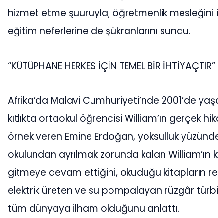
hizmet etme şuuruyla, öğretmenlik mesleğini
eğitim neferlerine de şükranlarını sundu.
“KÜTÜPHANE HERKES İÇİN TEMEL BİR İHTİYAÇTIR”
Afrika’da Malavi Cumhuriyeti’nde 2001’de ya
kıtlıkta ortaokul öğrencisi William’ın gerçek h
örnek veren Emine Erdoğan, yoksulluk yüzünd
okulundan ayrılmak zorunda kalan William’ın
gitmeye devam ettiğini, okuduğu kitapların re
elektrik üreten ve su pompalayan rüzgâr türbi
tüm dünyaya ilham olduğunu anlattı.