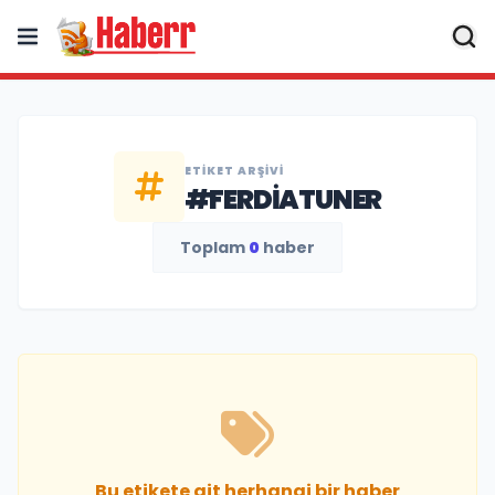
ETIKET ARŞIVI
#FERDIATUNER
Toplam
0
haber
Bu etikete ait herhangi bir haber