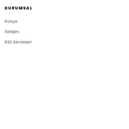
KURUMSAL
Künye
İletişim
RSS Servisleri
YASAL
Gizlilik Politikası
Kullanım Şartları
Çerez Politikası
© 2026 HABERR. Tüm hakları saklıdır.