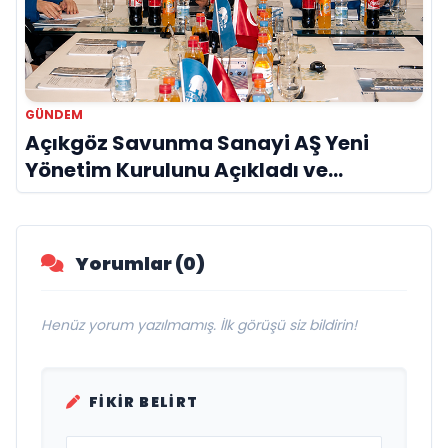
GÜNDEM
Açıkgöz Savunma Sanayi AŞ Yeni
Yönetim Kurulunu Açıkladı ve
Savunma Sanayinde Küresel Vizyon
Vurgusu
Yorumlar (0)
Henüz yorum yazılmamış. İlk görüşü siz bildirin!
FIKIR BELIRT