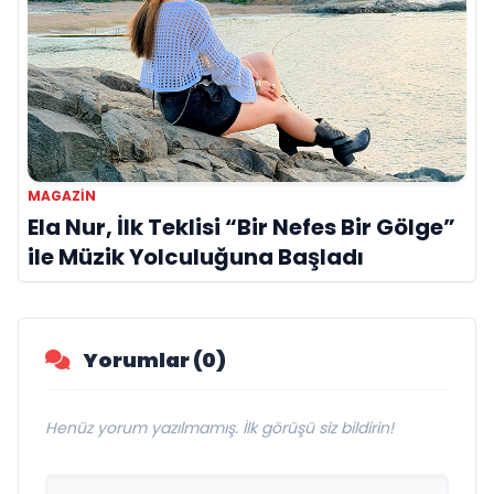
MAGAZIN
Ela Nur, İlk Teklisi “Bir Nefes Bir Gölge”
ile Müzik Yolculuğuna Başladı
Yorumlar (0)
Henüz yorum yazılmamış. İlk görüşü siz bildirin!