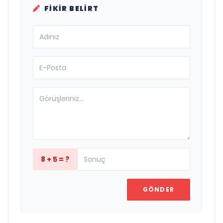
FIKIR BELIRT
8 + 5 = ?
GÖNDER