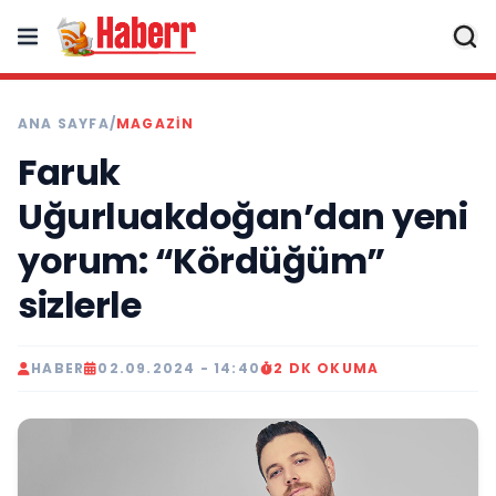
ANA SAYFA
/
MAGAZIN
Faruk
Uğurluakdoğan’dan yeni
yorum: “Kördüğüm”
sizlerle
HABER
02.09.2024 - 14:40
2 DK OKUMA