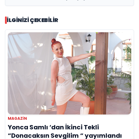
İLGINIZI ÇEKEBILIR
MAGAZIN
Yonca Samlı ‘dan İkinci Tekli
“Donacaksın Sevgilim “ yayımlandı