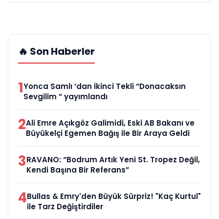
🔥 Son Haberler
1
Yonca Samlı ‘dan İkinci Tekli “Donacaksın
Sevgilim “ yayımlandı
2
Ali Emre Açıkgöz Galimidi, Eski AB Bakanı ve
Büyükelçi Egemen Bağış ile Bir Araya Geldi
3
RAVANO: “Bodrum Artık Yeni St. Tropez Değil,
Kendi Başına Bir Referans”
4
Bullas & Emry'den Büyük Sürpriz! "Kaç Kurtul"
ile Tarz Değiştirdiler