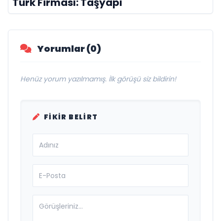
Türk Firması: Taşyapı
Yorumlar (0)
Henüz yorum yazılmamış. İlk görüşü siz bildirin!
FIKIR BELIRT