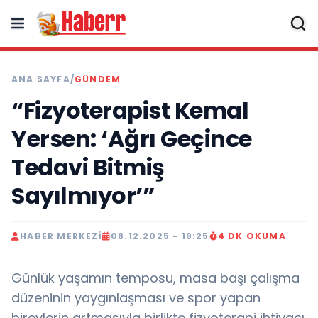
ANA SAYFA
/
GÜNDEM
“Fizyoterapist Kemal
Yersen: ‘Ağrı Geçince
Tedavi Bitmiş
Sayılmıyor’”
HABER MERKEZI
08.12.2025 - 19:25
4 DK OKUMA
Günlük yaşamın temposu, masa başı çalışma
düzeninin yaygınlaşması ve spor yapan
bireylerin artmasıyla birlikte fizyoterapi ihtiyacı