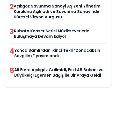
2
Açıkgöz Savunma Sanayi AŞ Yeni Yönetim
Kurulunu Açıkladı ve Savunma Sanayinde
Küresel Vizyon Vurgusu
3
Rubato Konser Serisi Müzikseverlerle
Buluşmaya Devam Ediyor
4
Yonca Samlı ‘dan İkinci Tekli “Donacaksın
Sevgilim “ yayımlandı
5
Ali Emre Açıkgöz Galimidi, Eski AB Bakanı ve
Büyükelçi Egemen Bağış ile Bir Araya Geldi