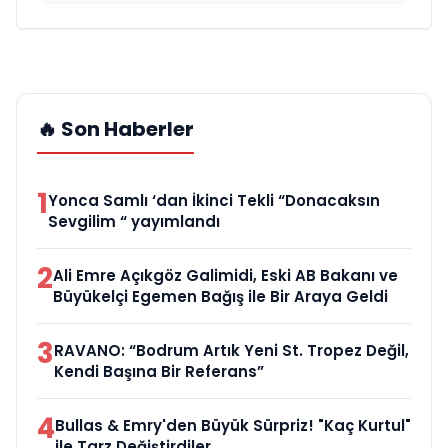
🔥 Son Haberler
1
Yonca Samlı ‘dan İkinci Tekli “Donacaksın
Sevgilim “ yayımlandı
2
Ali Emre Açıkgöz Galimidi, Eski AB Bakanı ve
Büyükelçi Egemen Bağış ile Bir Araya Geldi
3
RAVANO: “Bodrum Artık Yeni St. Tropez Değil,
Kendi Başına Bir Referans”
4
Bullas & Emry'den Büyük Sürpriz! "Kaç Kurtul"
ile Tarz Değiştirdiler