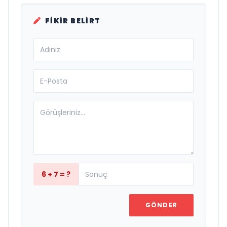
FIKIR BELIRT
6 + 7 = ?
GÖNDER