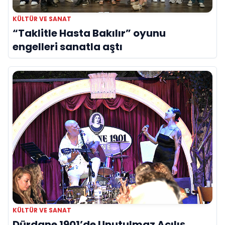
KÜLTÜR VE SANAT
“Taklitle Hasta Bakılır” oyunu
engelleri sanatla aştı
KÜLTÜR VE SANAT
Dürdane 1901’de Unutulmaz Açılış