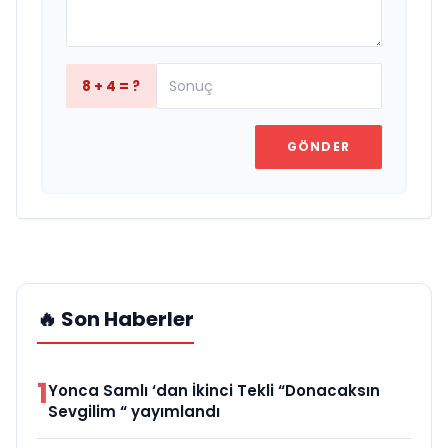
8 + 4 = ?
GÖNDER
🔥 Son Haberler
1
Yonca Samlı ‘dan İkinci Tekli “Donacaksın
Sevgilim “ yayımlandı