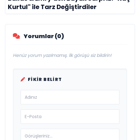
Kurtul" ile Tarz Değiştirdiler
Yorumlar (0)
Henüz yorum yazılmamış. İlk görüşü siz bildirin!
FIKIR BELIRT