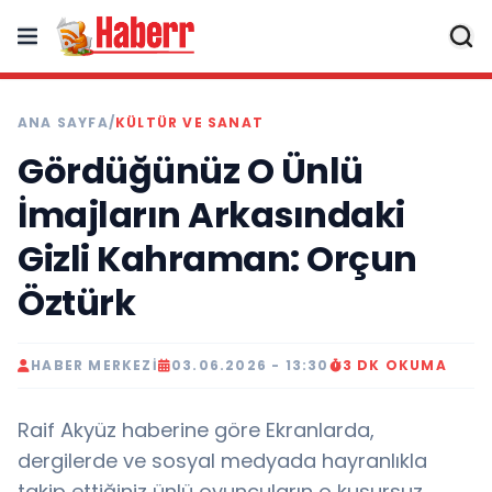
ANA SAYFA
/
KÜLTÜR VE SANAT
Gördüğünüz O Ünlü
İmajların Arkasındaki
Gizli Kahraman: Orçun
Öztürk
HABER MERKEZI
03.06.2026 - 13:30
3 DK OKUMA
Raif Akyüz haberine göre Ekranlarda,
dergilerde ve sosyal medyada hayranlıkla
takip ettiğiniz ünlü oyuncuların o kusursuz,