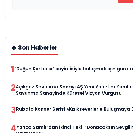
🔥 Son Haberler
1
“Düğün Şarkıcısı” seyircisiyle buluşmak için gün sa
2
Açıkgöz Savunma Sanayi AŞ Yeni Yönetim Kurulun
Savunma Sanayinde Küresel Vizyon Vurgusu
3
Rubato Konser Serisi Müzikseverlerle Buluşmaya
4
Yonca Samlı ‘dan İkinci Tekli “Donacaksın Sevgili