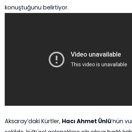
konuştuğunu belirtiyor.
Aksaray’daki Kürtler,
Hacı Ahmet Ünlü
‘nün vu