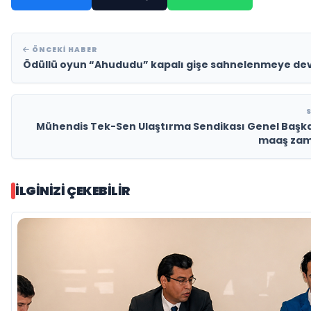
ÖNCEKI HABER
Ödüllü oyun “Ahududu” kapalı gişe sahnelenmeye de
Mühendis Tek-Sen Ulaştırma Sendikası Genel Başk
maaş zam
İLGINIZI ÇEKEBILIR