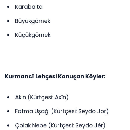
Karabalta
Büyükgömek
Küçükgömek
Kurmancî Lehçesi Konuşan Köyler:
Akın (Kürtçesi: Axîn)
Fatma Uşağı (Kürtçesi: Seydo Jor)
Çolak Nebe (Kürtçesi: Seydo Jêr)