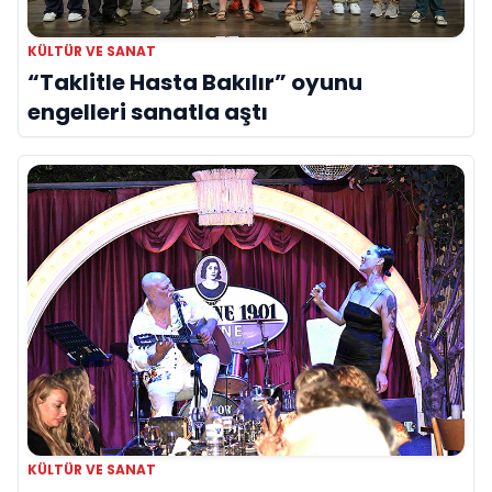
KÜLTÜR VE SANAT
“Taklitle Hasta Bakılır” oyunu
engelleri sanatla aştı
KÜLTÜR VE SANAT