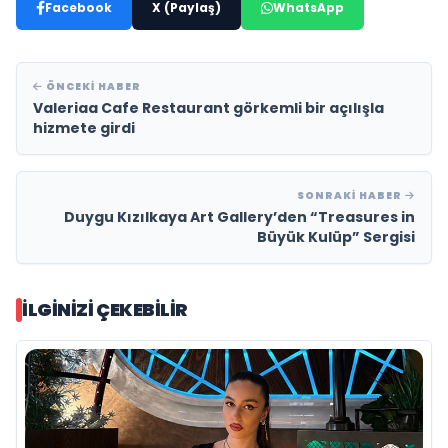
Facebook
X (Paylaş)
WhatsApp
ÖNCEKI HABER
Valeriaa Cafe Restaurant görkemli bir açılışla
hizmete girdi
SONRAKI HABER
Duygu Kızılkaya Art Gallery’den “Treasures in
Büyük Kulüp” Sergisi
İLGINIZI ÇEKEBILIR