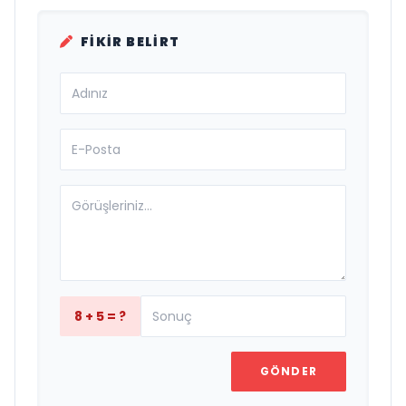
FIKIR BELIRT
8 + 5 = ?
GÖNDER