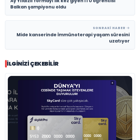
Ay Yıldızlı formayı ilk kez giyen İTÜ öğrencisi
Balkan şampiyonu oldu
SONRAKI HABER
Mide kanserinde İmmünoterapi yaşam süresini
uzatıyor
İLGINIZI ÇEKEBILIR