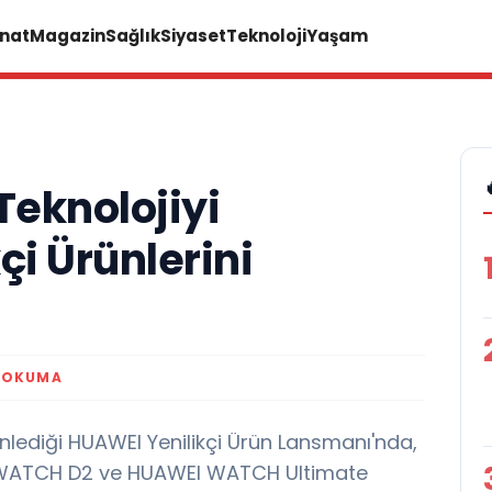
anat
Magazin
Sağlık
Siyaset
Teknoloji
Yaşam
eknolojiyi
kçi Ürünlerini
 OKUMA
nlediği HUAWEI Yenilikçi Ürün Lansmanı'nda,
 WATCH D2 ve HUAWEI WATCH Ultimate