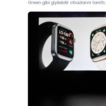
Green gibi giyilebilir cihazlarını tanıttı..