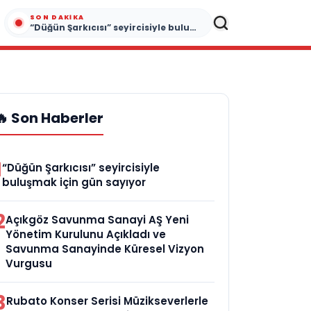
SON DAKIKA
“Düğün Şarkıcısı” seyircisiyle buluşmak için gün sayıyor
🔥 Son Haberler
1
“Düğün Şarkıcısı” seyircisiyle
buluşmak için gün sayıyor
2
Açıkgöz Savunma Sanayi AŞ Yeni
Yönetim Kurulunu Açıkladı ve
Savunma Sanayinde Küresel Vizyon
Vurgusu
3
Rubato Konser Serisi Müzikseverlerle