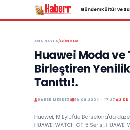
Gündem
Kültür ve S
ANA SAYFA
/
GÜNDEM
Huawei Moda ve T
Birleştiren Yenili
Tanıttı!.
HABER MERKEZI
19.09.2024 - 17:27
3 DK
Huawei, 19 Eylül'de Barselona'da düze
HUAWEI WATCH GT 5 Serisi, HUAWEI