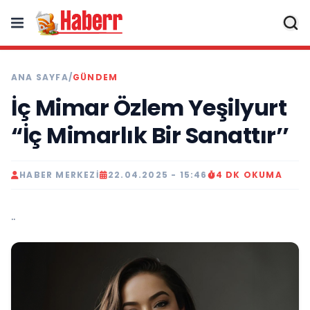
ANA SAYFA
/
GÜNDEM
İç Mimar Özlem Yeşilyurt
“İç Mimarlık Bir Sanattır’’
HABER MERKEZI
22.04.2025 - 15:46
4 DK OKUMA
..