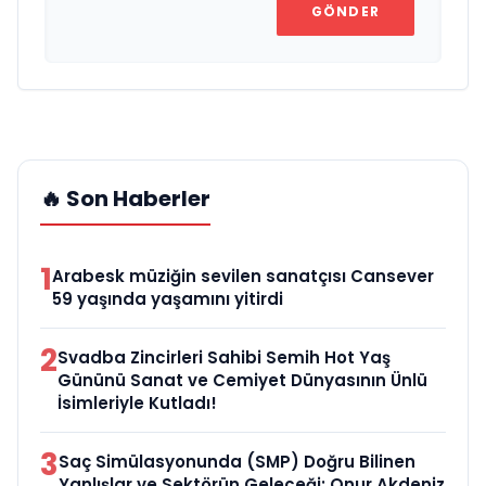
GÖNDER
🔥 Son Haberler
1
Arabesk müziğin sevilen sanatçısı Cansever
59 yaşında yaşamını yitirdi
2
Svadba Zincirleri Sahibi Semih Hot Yaş
Gününü Sanat ve Cemiyet Dünyasının Ünlü
İsimleriyle Kutladı!
3
Saç Simülasyonunda (SMP) Doğru Bilinen
Yanlışlar ve Sektörün Geleceği: Onur Akdeniz