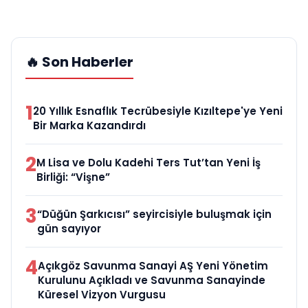
🔥 Son Haberler
1
20 Yıllık Esnaflık Tecrübesiyle Kızıltepe'ye Yeni
Bir Marka Kazandırdı
2
M Lisa ve Dolu Kadehi Ters Tut’tan Yeni İş
Birliği: “Vişne”
3
“Düğün Şarkıcısı” seyircisiyle buluşmak için
gün sayıyor
4
Açıkgöz Savunma Sanayi AŞ Yeni Yönetim
Kurulunu Açıkladı ve Savunma Sanayinde
Küresel Vizyon Vurgusu