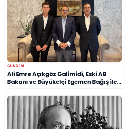
GÜNDEM
Ali Emre Açıkgöz Galimidi, Eski AB
Bakanı ve Büyükelçi Egemen Bağış ile
Bir Araya Geldi