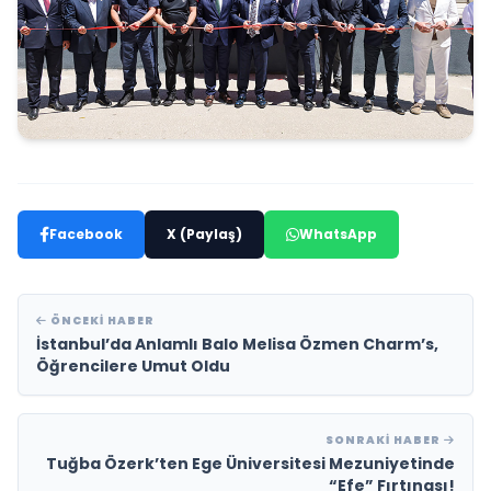
Facebook
X (Paylaş)
WhatsApp
ÖNCEKI HABER
İstanbul’da Anlamlı Balo Melisa Özmen Charm’s,
Öğrencilere Umut Oldu
SONRAKI HABER
Tuğba Özerk’ten Ege Üniversitesi Mezuniyetinde
“Efe” Fırtınası!