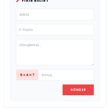
FIKIR BELIRT
5 + 4 = ?
GÖNDER