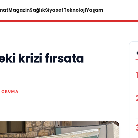
anat
Magazin
Sağlık
Siyaset
Teknoloji
Yaşam
i krizi fırsata
K OKUMA