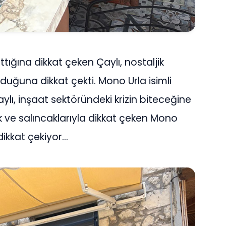
tığına dikkat çeken Çaylı, nostaljik
uğuna dikkat çekti. Mono Urla isimli
ylı, inşaat sektöründeki krizin biteceğine
ık ve salıncaklarıyla dikkat çeken Mono
dikkat çekiyor…