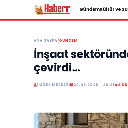
Gündem
Kültür ve S
ANA SAYFA
/
GÜNDEM
İnşaat sektöründek
çevirdi…
HABER MERKEZI
22.05.2025 - 20:21
2 D
..