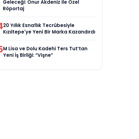
Geleceği: Onur Akdeniz ile Özel
Röportaj
4
20 Yıllık Esnaflık Tecrübesiyle
Kızıltepe'ye Yeni Bir Marka Kazandırdı
5
M Lisa ve Dolu Kadehi Ters Tut’tan
Yeni İş Birliği: “Vişne”