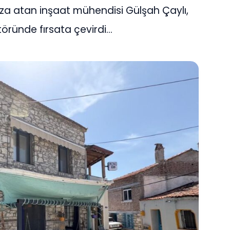
mza atan inşaat mühendisi Gülşah Çaylı,
töründe fırsata çevirdi…