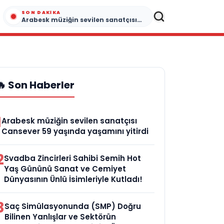
SON DAKIKA
Arabesk müziğin sevilen sanatçısı Cansever 59 yaşında yaşamını yitirdi
🔥 Son Haberler
1
Arabesk müziğin sevilen sanatçısı
Cansever 59 yaşında yaşamını yitirdi
2
Svadba Zincirleri Sahibi Semih Hot
Yaş Gününü Sanat ve Cemiyet
Dünyasının Ünlü İsimleriyle Kutladı!
3
Saç Simülasyonunda (SMP) Doğru
Bilinen Yanlışlar ve Sektörün