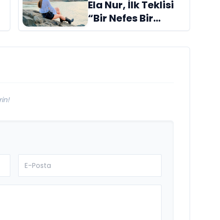
Ela Nur, İlk Teklisi
“Bir Nefes Bir
Gölge” ile Müzik
Yolculuğuna
Başladı
in!