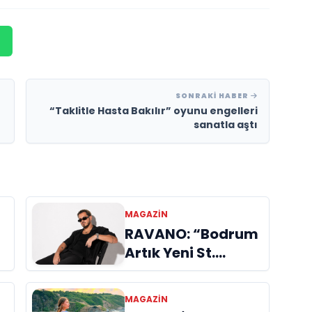
SONRAKI HABER
“Taklitle Hasta Bakılır” oyunu engelleri
sanatla aştı
MAGAZIN
RAVANO: “Bodrum
Artık Yeni St.
Tropez Değil, Kendi
Başına Bir
MAGAZIN
Referans”