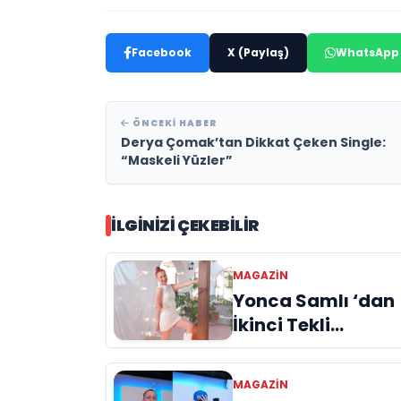
Facebook
X (Paylaş)
WhatsApp
ÖNCEKI HABER
Derya Çomak’tan Dikkat Çeken Single:
“Maskeli Yüzler”
İLGINIZI ÇEKEBILIR
MAGAZIN
Yonca Samlı ‘dan
İkinci Tekli
“Donacaksın
Sevgilim “
MAGAZIN
yayımlandı