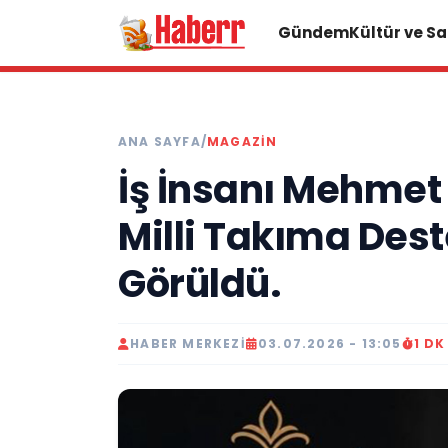
Gündem
Kültür ve S
ANA SAYFA
/
MAGAZIN
İş İnsanı Mehmet 
Milli Takıma Dest
Görüldü.
HABER MERKEZI
03.07.2026 - 13:05
1 D