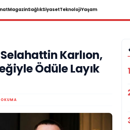
anat
Magazin
Sağlık
Siyaset
Teknoloji
Yaşam
Selahattin Karlıon,
eğiyle Ödüle Layık
K OKUMA