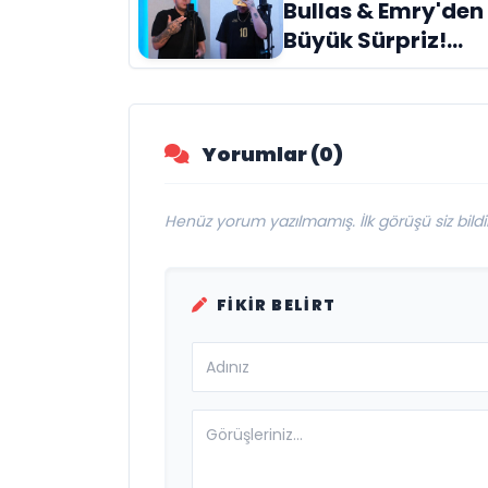
Bullas & Emry'den
Büyük Sürpriz!
"Kaç Kurtul" ile
Tarz Değiştirdiler
Yorumlar (0)
Henüz yorum yazılmamış. İlk görüşü siz bildir
FIKIR BELIRT