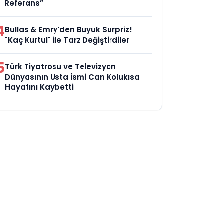
Referans”
4
Bullas & Emry'den Büyük Sürpriz!
"Kaç Kurtul" ile Tarz Değiştirdiler
5
Türk Tiyatrosu ve Televizyon
Dünyasının Usta İsmi Can Kolukısa
Hayatını Kaybetti