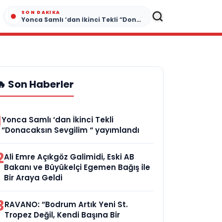
SON DAKIKA
Yonca Samlı ‘dan İkinci Tekli “Donacaksın Sevgilim “ yayımlandı
🔥 Son Haberler
1
Yonca Samlı ‘dan İkinci Tekli
“Donacaksın Sevgilim “ yayımlandı
2
Ali Emre Açıkgöz Galimidi, Eski AB
Bakanı ve Büyükelçi Egemen Bağış ile
Bir Araya Geldi
3
RAVANO: “Bodrum Artık Yeni St.
Tropez Değil, Kendi Başına Bir