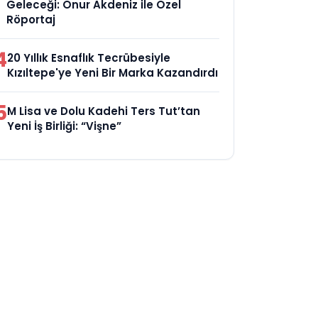
Geleceği: Onur Akdeniz ile Özel
Röportaj
4
20 Yıllık Esnaflık Tecrübesiyle
Kızıltepe'ye Yeni Bir Marka Kazandırdı
5
M Lisa ve Dolu Kadehi Ters Tut’tan
Yeni İş Birliği: “Vişne”