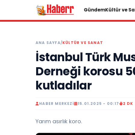
Gündem
Kültür ve S
ANA SAYFA
/
KÜLTÜR VE SANAT
İstanbul Türk Mus
Derneği korosu 50.
kutladılar
HABER MERKEZI
15.01.2025 - 00:17
2 DK
Yarım asırlık koro.