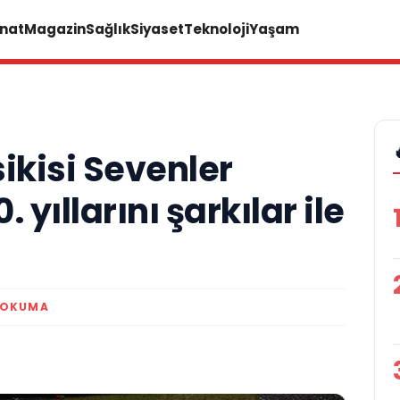
anat
Magazin
Sağlık
Siyaset
Teknoloji
Yaşam
ikisi Sevenler
 yıllarını şarkılar ile
 OKUMA