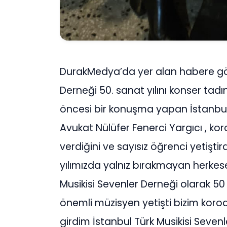
DurakMedya’da yer alan habere gör
Derneği 50. sanat yılını konser tadı
öncesi bir konuşma yapan İstanbul 
Avukat Nülüfer Fenerci Yargıcı , kor
verdiğini ve sayısız öğrenci yetiştird
yılımızda yalnız bırakmayan herkese
Musikisi Sevenler Derneği olarak 50 
önemli müzisyen yetişti bizim koro
girdim İstanbul Türk Musikisi Seve