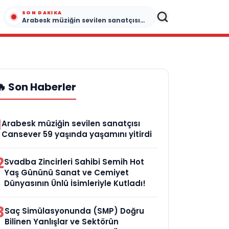
SON DAKIKA
Arabesk müziğin sevilen sanatçısı Cansever 59 yaşında yaşamını yitirdi
🔥 Son Haberler
1
Arabesk müziğin sevilen sanatçısı
Cansever 59 yaşında yaşamını yitirdi
2
Svadba Zincirleri Sahibi Semih Hot
Yaş Gününü Sanat ve Cemiyet
Dünyasının Ünlü İsimleriyle Kutladı!
3
Saç Simülasyonunda (SMP) Doğru
Bilinen Yanlışlar ve Sektörün