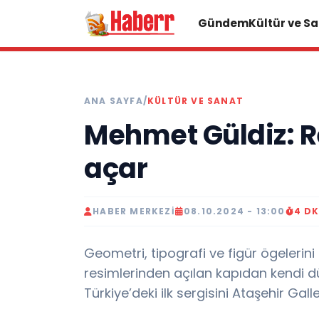
Gündem
Kültür ve S
ANA SAYFA
/
KÜLTÜR VE SANAT
Mehmet Güldiz: R
açar
HABER MERKEZI
08.10.2024 - 13:00
4 D
Geometri, tipografi ve figür ögelerin
resimlerinden açılan kapıdan kendi 
Türkiye’deki ilk sergisini Ataşehir Gall