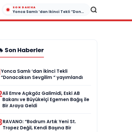
SON DAKIKA
Yonca Samlı ‘dan İkinci Tekli “Donacaksın Sevgilim “ yayımlandı
🔥 Son Haberler
1
Yonca Samlı ‘dan İkinci Tekli
“Donacaksın Sevgilim “ yayımlandı
2
Ali Emre Açıkgöz Galimidi, Eski AB
Bakanı ve Büyükelçi Egemen Bağış ile
Bir Araya Geldi
3
RAVANO: “Bodrum Artık Yeni St.
Tropez Değil, Kendi Başına Bir