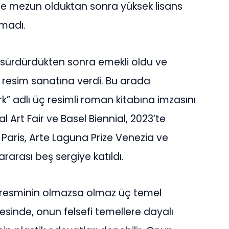
te mezun olduktan sonra yüksek lisans
madı.
 sürdürdükten sonra emekli oldu ve
 resim sanatına verdi. Bu arada
rk” adlı üç resimli roman kitabına imzasını
l Art Fair ve Basel Biennial, 2023’te
aris, Arte Laguna Prize Venezia ve
rarası beş sergiye katıldı.
iz resminin olmazsa olmaz üç temel
esinde, onun felsefi temellere dayalı