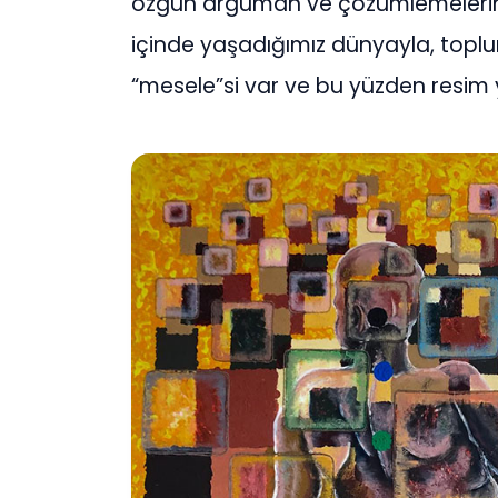
özgün argüman ve çözümlemelerinin
içinde yaşadığımız dünyayla, toplum
“mesele”si var ve bu yüzden resim 