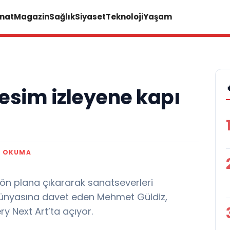
anat
Magazin
Sağlık
Siyaset
Teknoloji
Yaşam
esim izleyene kapı
K OKUMA
i ön plana çıkararak sanatseverleri
dünyasına davet eden Mehmet Güldiz,
ery Next Art’ta açıyor.