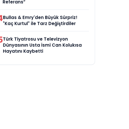
Referans”
4
Bullas & Emry'den Büyük Sürpriz!
"Kaç Kurtul" ile Tarz Değiştirdiler
5
Türk Tiyatrosu ve Televizyon
Dünyasının Usta İsmi Can Kolukısa
Hayatını Kaybetti