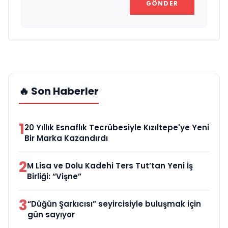
GÖNDER
🔥 Son Haberler
1
20 Yıllık Esnaflık Tecrübesiyle Kızıltepe'ye Yeni
Bir Marka Kazandırdı
2
M Lisa ve Dolu Kadehi Ters Tut’tan Yeni İş
Birliği: “Vişne”
3
“Düğün Şarkıcısı” seyircisiyle buluşmak için
gün sayıyor