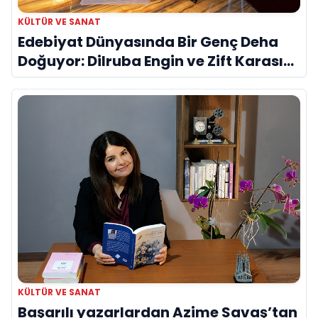
KÜLTÜR VE SANAT
Edebiyat Dünyasında Bir Genç Deha
Doğuyor: Dilruba Engin ve Zift Karası
Evreni ‘AVENOİR’
KÜLTÜR VE SANAT
Başarılı yazarlardan Azime Savaş’tan