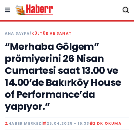
ANA SAYFA
/
KÜLTÜR VE SANAT
“Merhaba Gölgem”
prömiyerini 26 Nisan
Cumartesi saat 13.00 ve
14.00’de Bakırköy House
of Performance’da
yapıyor.”
HABER MERKEZI
25.04.2025 - 15:33
2 DK OKUMA