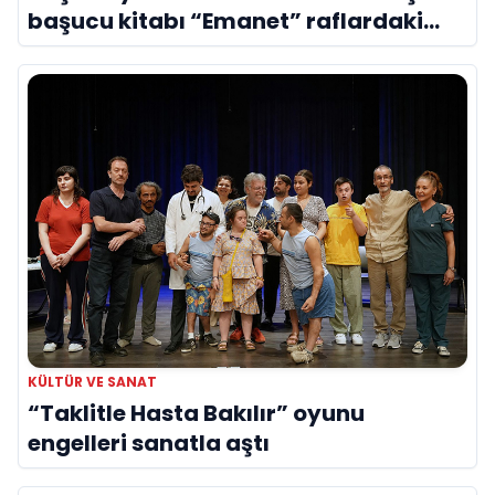
başucu kitabı “Emanet” raflardaki
yerini aldı
KÜLTÜR VE SANAT
“Taklitle Hasta Bakılır” oyunu
engelleri sanatla aştı