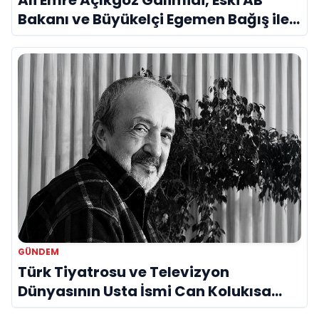
Ali Emre Açıkgöz Galimidi, Eski AB
Bakanı ve Büyükelçi Egemen Bağış ile
Bir Araya Geldi
GÜNDEM
Türk Tiyatrosu ve Televizyon
Dünyasının Usta İsmi Can Kolukısa
Hayatını Kaybetti