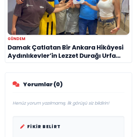
GÜNDEM
Damak Çatlatan Bir Ankara Hikâyesi
Aydınlıkevler’in Lezzet Durağı Urfa
Damak
Yorumlar (0)
Henüz yorum yazılmamış. İlk görüşü siz bildirin!
FIKIR BELIRT