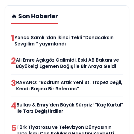
🔥 Son Haberler
1
Yonca Samlı ‘dan İkinci Tekli “Donacaksın
Sevgilim “ yayımlandı
2
Ali Emre Açıkgöz Galimidi, Eski AB Bakanı ve
Büyükelçi Egemen Bağış ile Bir Araya Geldi
3
RAVANO: “Bodrum Artık Yeni St. Tropez Değil,
Kendi Başına Bir Referans”
4
Bullas & Emry'den Büyük Sürpriz! "Kaç Kurtul"
ile Tarz Değiştirdiler
5
Türk Tiyatrosu ve Televizyon Dünyasının
Usta İsmi Can Kolukısa Hayatını Kaybetti