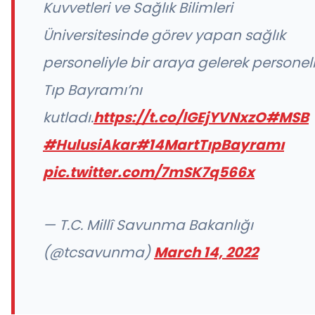
Kuvvetleri ve Sağlık Bilimleri
Üniversitesinde görev yapan sağlık
personeliyle bir araya gelerek personel
Tıp Bayramı’nı
kutladı.
https://t.co/lGEjYVNxzO
#MSB
#HulusiAkar
#14MartTıpBayramı
pic.twitter.com/7mSK7q566x
— T.C. Millî Savunma Bakanlığı
(@tcsavunma)
March 14, 2022