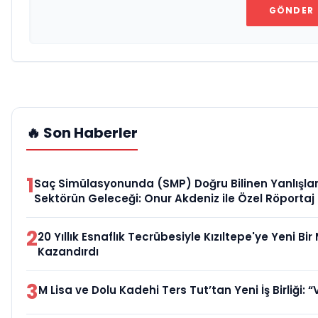
GÖNDER
🔥 Son Haberler
1
Saç Simülasyonunda (SMP) Doğru Bilinen Yanlışlar
Sektörün Geleceği: Onur Akdeniz ile Özel Röportaj
2
20 Yıllık Esnaflık Tecrübesiyle Kızıltepe'ye Yeni Bi
Kazandırdı
3
M Lisa ve Dolu Kadehi Ters Tut’tan Yeni İş Birliği: “