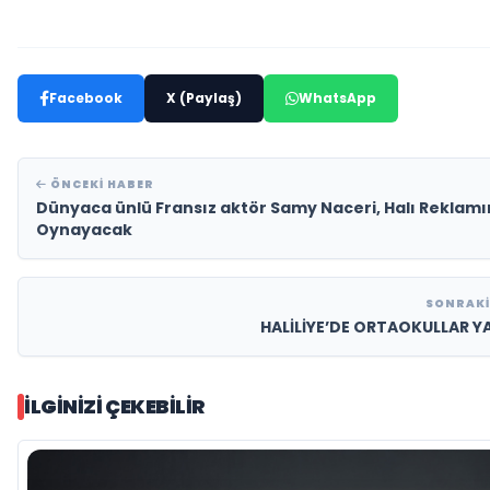
Facebook
X (Paylaş)
WhatsApp
ÖNCEKI HABER
Dünyaca ünlü Fransız aktör Samy Naceri, Halı Reklam
Oynayacak
SONRAKI
HALİLİYE’DE ORTAOKULLAR Y
İLGINIZI ÇEKEBILIR