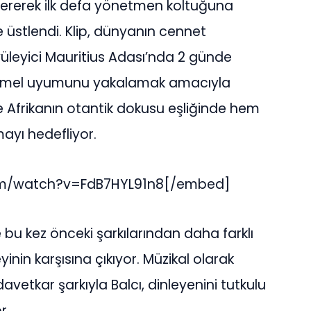
tererek ilk defa yönetmen koltuğuna
e üstlendi. Klip, dünyanın cennet
üyüleyici Mauritius Adası’nda 2 günde
emmel uyumunu yakalamak amacıyla
ere Afrikanın otantik dokusu eşliğinde hem
mayı hedefliyor.
om/watch?v=FdB7HYL91n8[/embed]
 bu kez önceki şarkılarından daha farklı
inin karşısına çıkıyor. Müzikal olarak
vetkar şarkıyla Balcı, dinleyenini tutkulu
r.