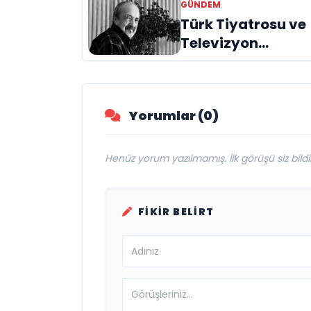
GÜNDEM
Savunma
Türk Tiyatrosu ve
Sanayinde Kürese
Televizyon
Vizyon Vurgusu
Dünyasının Usta
İsmi Can Kolukısa
Hayatını Kaybetti
Yorumlar (0)
Henüz yorum yazılmamış. İlk görüşü siz bildir
FIKIR BELIRT