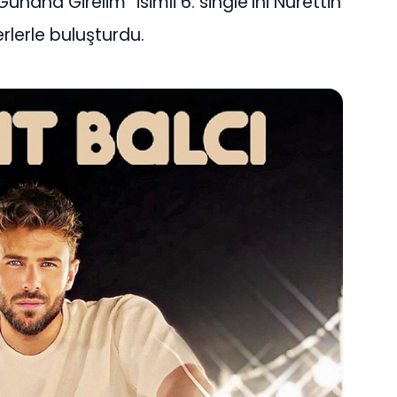
Günaha Girelim” isimli 6. single’ını Nurettin
lerle buluşturdu.