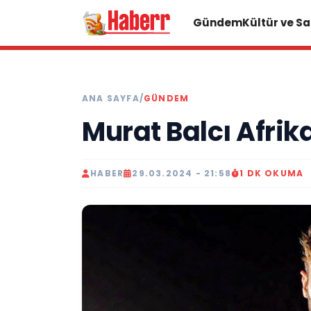
Gündem
Kültür ve S
ANA SAYFA
/
GÜNDEM
Murat Balcı Afrik
HABER
29.03.2024 - 21:58
1 DK OKUMA