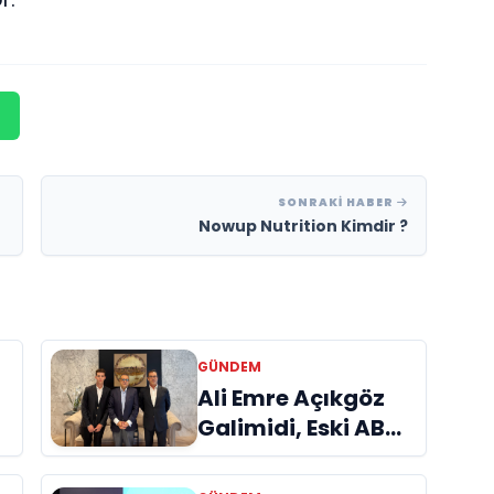
SONRAKI HABER
Nowup Nutrition Kimdir ?
GÜNDEM
a
Ali Emre Açıkgöz
Galimidi, Eski AB
Bakanı ve
Büyükelçi Egemen