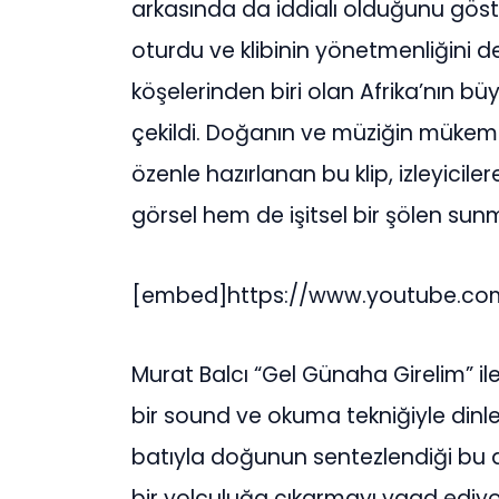
arkasında da iddialı olduğunu gös
oturdu ve klibinin yönetmenliğini d
köşelerinden biri olan Afrika’nın b
çekildi. Doğanın ve müziğin mük
özenle hazırlanan bu klip, izleyicil
görsel hem de işitsel bir şölen sun
[embed]https://www.youtube.c
Murat Balcı “Gel Günaha Girelim” ile
bir sound ve okuma tekniğiyle dinley
batıyla doğunun sentezlendiği bu da
bir yolculuğa çıkarmayı vaad ediyo