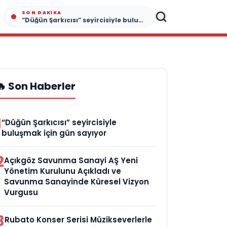
SON DAKIKA
“Düğün Şarkıcısı” seyircisiyle buluşmak için gün sayıyor
🔥 Son Haberler
1
“Düğün Şarkıcısı” seyircisiyle
buluşmak için gün sayıyor
2
Açıkgöz Savunma Sanayi AŞ Yeni
Yönetim Kurulunu Açıkladı ve
Savunma Sanayinde Küresel Vizyon
Vurgusu
3
Rubato Konser Serisi Müzikseverlerle