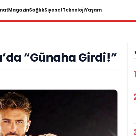
anat
Magazin
Sağlık
Siyaset
Teknoloji
Yaşam
a’da “Günaha Girdi!”