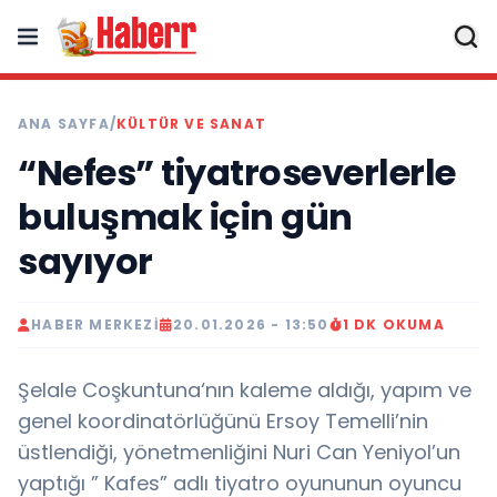
ANA SAYFA
/
KÜLTÜR VE SANAT
“Nefes” tiyatroseverlerle
buluşmak için gün
sayıyor
HABER MERKEZI
20.01.2026 - 13:50
1 DK OKUMA
Şelale Coşkuntuna‘nın kaleme aldığı, yapım ve
genel koordinatörlüğünü Ersoy Temelli’nin
üstlendiği, yönetmenliğini Nuri Can Yeniyol’un
yaptığı ” Kafes” adlı tiyatro oyununun oyuncu