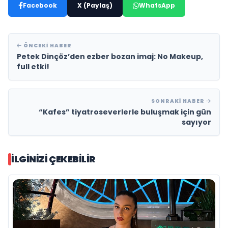
Facebook
X (Paylaş)
WhatsApp
ÖNCEKI HABER
Petek Dinçöz’den ezber bozan imaj: No Makeup,
full etki!
SONRAKI HABER
“Kafes” tiyatroseverlerle buluşmak için gün
sayıyor
İLGINIZI ÇEKEBILIR