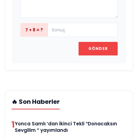
7 + 8 = ?
GÖNDER
🔥 Son Haberler
1
Yonca Samlı ‘dan İkinci Tekli “Donacaksın
Sevgilim “ yayımlandı