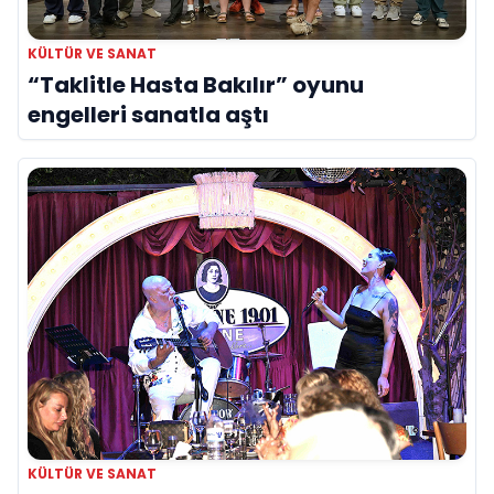
KÜLTÜR VE SANAT
“Taklitle Hasta Bakılır” oyunu
engelleri sanatla aştı
KÜLTÜR VE SANAT