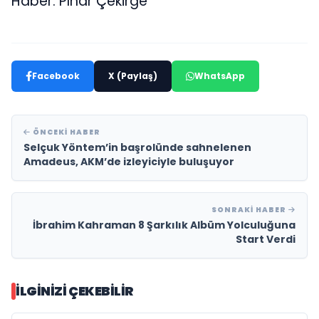
Haber: Pınar Çekirge
Facebook
X (Paylaş)
WhatsApp
ÖNCEKI HABER
Selçuk Yöntem’in başrolünde sahnelenen
Amadeus, AKM’de izleyiciyle buluşuyor
SONRAKI HABER
İbrahim Kahraman 8 Şarkılık Albüm Yolculuğuna
Start Verdi
İLGINIZI ÇEKEBILIR