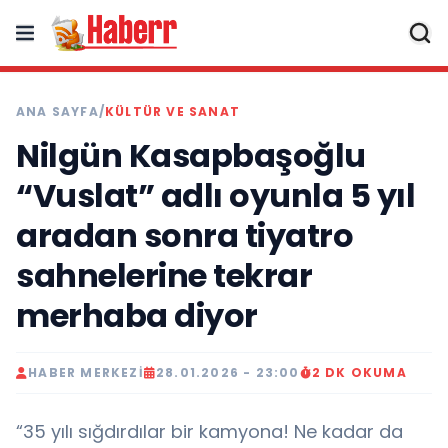
ANA SAYFA
/
KÜLTÜR VE SANAT
Nilgün Kasapbaşoğlu
“Vuslat” adlı oyunla 5 yıl
aradan sonra tiyatro
sahnelerine tekrar
merhaba diyor
HABER MERKEZI
28.01.2026 - 23:00
2 DK OKUMA
“35 yılı sığdırdılar bir kamyona! Ne kadar da