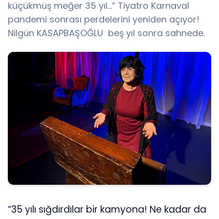
küçükmüş meğer 35 yıl…” Tiyatro Karnaval
pandemi sonrası perdelerini yeniden açıyor!
Nilgün KASAPBAŞOĞLU beş yıl sonra sahnede.
“35 yılı sığdırdılar bir kamyona! Ne kadar da