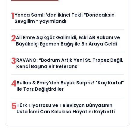
1
Yonca Samlı ‘dan İkinci Tekli “Donacaksın
Sevgilim “ yayımlandı
2
Ali Emre Açıkgöz Galimidi, Eski AB Bakanı ve
Büyükelçi Egemen Bağış ile Bir Araya Geldi
3
RAVANO: “Bodrum Artık Yeni St. Tropez Değil,
Kendi Başına Bir Referans”
4
Bullas & Emry'den Büyük Sürpriz! "Kaç Kurtul"
ile Tarz Değiştirdiler
5
Türk Tiyatrosu ve Televizyon Dünyasının
Usta İsmi Can Kolukısa Hayatını Kaybetti