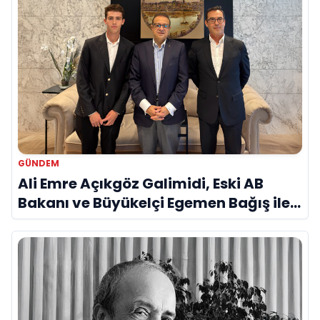
GÜNDEM
Ali Emre Açıkgöz Galimidi, Eski AB
Bakanı ve Büyükelçi Egemen Bağış ile
Bir Araya Geldi