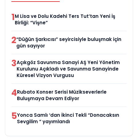
1
M Lisa ve Dolu Kadehi Ters Tut’tan Yeni İş
Birliği: “Vişne”
2
“Düğün Şarkıcısı” seyircisiyle buluşmak için
gün sayıyor
3
Açıkgöz Savunma Sanayi AŞ Yeni Yönetim
Kurulunu Açıkladı ve Savunma Sanayinde
Küresel Vizyon Vurgusu
4
Rubato Konser Serisi Müzikseverlerle
Buluşmaya Devam Ediyor
5
Yonca Samlı ‘dan İkinci Tekli “Donacaksın
Sevgilim “ yayımlandı