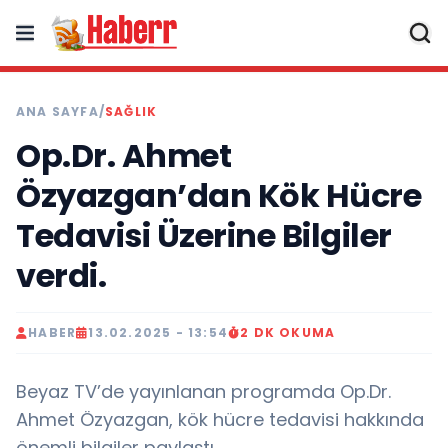
ANA SAYFA
/
SAĞLIK
Op.Dr. Ahmet
Özyazgan’dan Kök Hücre
Tedavisi Üzerine Bilgiler
verdi.
HABER
13.02.2025 - 13:54
2 DK OKUMA
Beyaz TV’de yayınlanan programda Op.Dr.
Ahmet Özyazgan, kök hücre tedavisi hakkında
önemli bilgiler paylaştı..