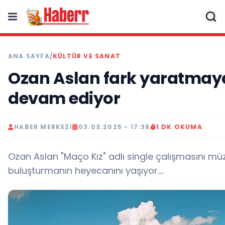
ANA SAYFA
/
KÜLTÜR VE SANAT
Ozan Aslan fark yaratmay
devam ediyor
HABER MERKEZI
03.03.2025 - 17:38
1 DK OKUMA
Ozan Aslan "Maço Kız" adlı single çalışmasını müz
buluşturmanın heyecanını yaşıyor....