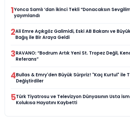
1
Yonca Samlı ‘dan İkinci Tekli “Donacaksın Sevgilim
yayımlandı
2
Ali Emre Açıkgöz Galimidi, Eski AB Bakanı ve Büy
Bağış ile Bir Araya Geldi
3
RAVANO: “Bodrum Artık Yeni St. Tropez Değil, Kend
Referans”
4
Bullas & Emry'den Büyük Sürpriz! "Kaç Kurtul" ile 
Değiştirdiler
5
Türk Tiyatrosu ve Televizyon Dünyasının Usta İsm
Kolukısa Hayatını Kaybetti