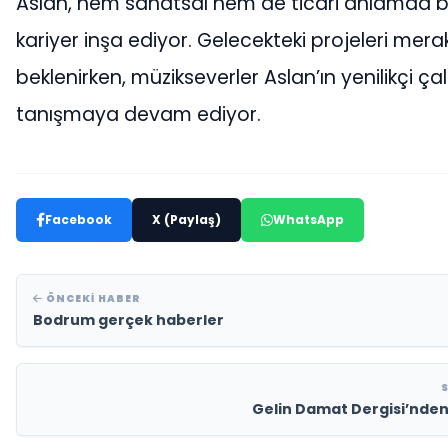
Aslan, hem sanatsal hem de ticari anlamda baş
kariyer inşa ediyor. Gelecekteki projeleri mera
beklenirken, müzikseverler Aslan’ın yenilikçi ça
tanışmaya devam ediyor.
Facebook
X (Paylaş)
WhatsApp
ÖNCEKI HABER
Bodrum gerçek haberler
Gelin Damat Dergisi’nden 