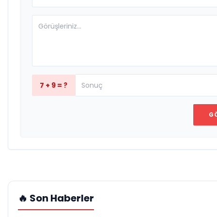
7 + 9 = ?
G
🔥 Son Haberler