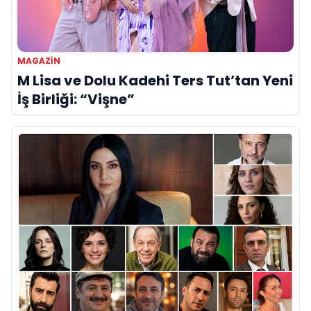
MAGAZIN
M Lisa ve Dolu Kadehi Ters Tut’tan Yeni
İş Birliği: “Vişne”