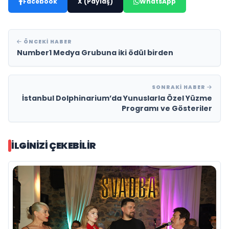
Facebook
X (Paylaş)
WhatsApp
ÖNCEKI HABER
Number1 Medya Grubuna iki ödül birden
SONRAKI HABER
İstanbul Dolphinarium’da Yunuslarla Özel Yüzme
Programı ve Gösteriler
İLGINIZI ÇEKEBILIR