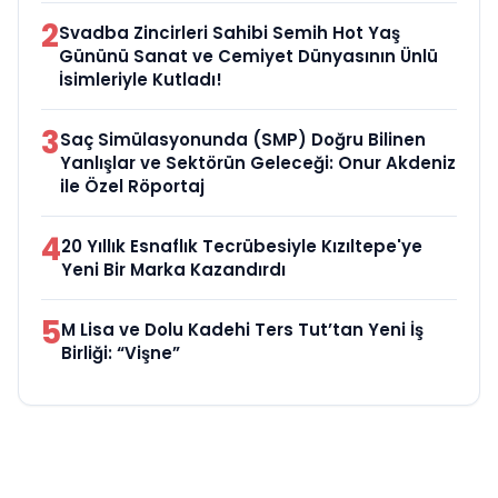
2
Svadba Zincirleri Sahibi Semih Hot Yaş
Gününü Sanat ve Cemiyet Dünyasının Ünlü
İsimleriyle Kutladı!
3
Saç Simülasyonunda (SMP) Doğru Bilinen
Yanlışlar ve Sektörün Geleceği: Onur Akdeniz
ile Özel Röportaj
4
20 Yıllık Esnaflık Tecrübesiyle Kızıltepe'ye
Yeni Bir Marka Kazandırdı
5
M Lisa ve Dolu Kadehi Ters Tut’tan Yeni İş
Birliği: “Vişne”