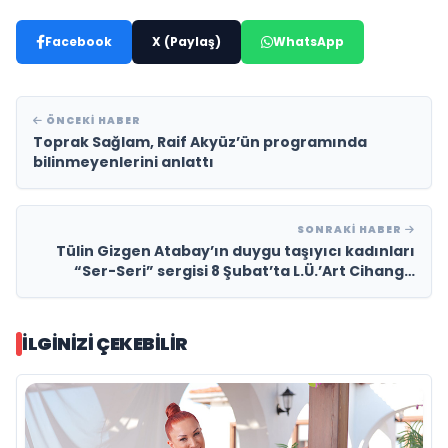
Facebook
X (Paylaş)
WhatsApp
ÖNCEKI HABER
Toprak Sağlam, Raif Akyüz’ün programında
bilinmeyenlerini anlattı
SONRAKI HABER
Tülin Gizgen Atabay’ın duygu taşıyıcı kadınları
“Ser-Seri” sergisi 8 Şubat’ta L.Ü.’Art Cihangir
Galeride!
İLGINIZI ÇEKEBILIR