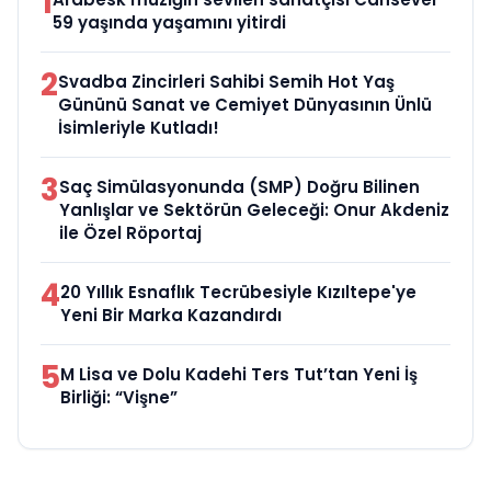
1
59 yaşında yaşamını yitirdi
2
Svadba Zincirleri Sahibi Semih Hot Yaş
Gününü Sanat ve Cemiyet Dünyasının Ünlü
İsimleriyle Kutladı!
3
Saç Simülasyonunda (SMP) Doğru Bilinen
Yanlışlar ve Sektörün Geleceği: Onur Akdeniz
ile Özel Röportaj
4
20 Yıllık Esnaflık Tecrübesiyle Kızıltepe'ye
Yeni Bir Marka Kazandırdı
5
M Lisa ve Dolu Kadehi Ters Tut’tan Yeni İş
Birliği: “Vişne”