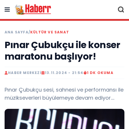
ANA SAYFA
/
KÜLTÜR VE SANAT
Pınar Çubukçu ile konser
maratonu başlıyor!
HABER MERKEZI
13.11.2024 - 21:54
1 DK OKUMA
Pınar Çubukçu sesi, sahnesi ve performansı ile
müzikseverleri büyülemeye devam ediyor....