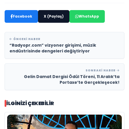
Facebook
X (Paylaş)
WhatsApp
ÖNCEKI HABER
“Radyopr.com” vizyoner girişimi, müzik
endüstrisinde dengeleri değiştiriyor
SONRAKI HABER
Gelin Damat Dergisi Ödül Töreni, 11 Aralık’ta
Portaxe’te Gerçekleşecek!
İLGINIZI ÇEKEBILIR