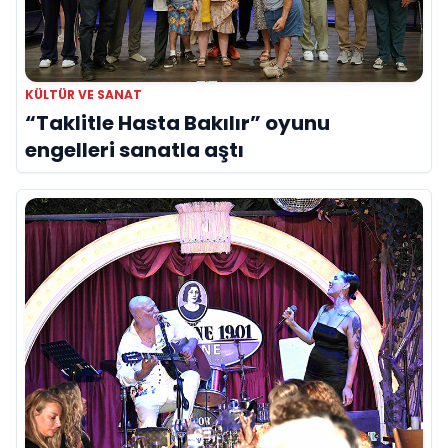
KÜLTÜR VE SANAT
“Taklitle Hasta Bakılır” oyunu
engelleri sanatla aştı