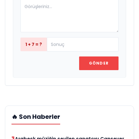
1 + 7 = ?
GÖNDER
🔥 Son Haberler
Arabesk müziğin sevilen sanatçısı Cansever