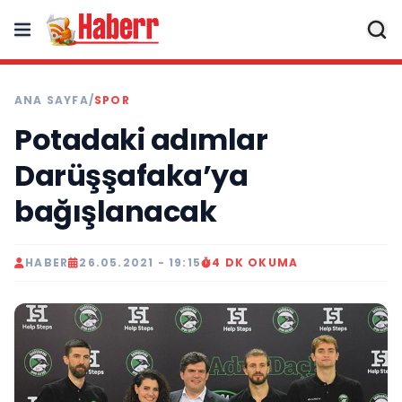
ANA SAYFA
/
SPOR
Potadaki adımlar
Darüşşafaka’ya
bağışlanacak
HABER
26.05.2021 - 19:15
4 DK OKUMA