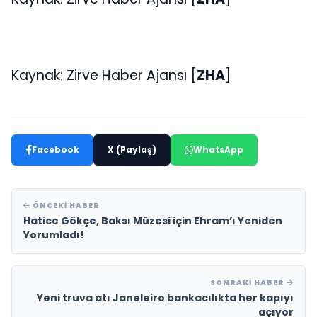
Kaynak: Zirve Haber Ajansı [
ZHA
]
Facebook
X (Paylaş)
WhatsApp
ÖNCEKI HABER
Hatice Gökçe, Baksı Müzesi için Ehram’ı Yeniden
Yorumladı!
SONRAKI HABER
Yeni truva atı Janeleiro bankacılıkta her kapıyı
açıyor