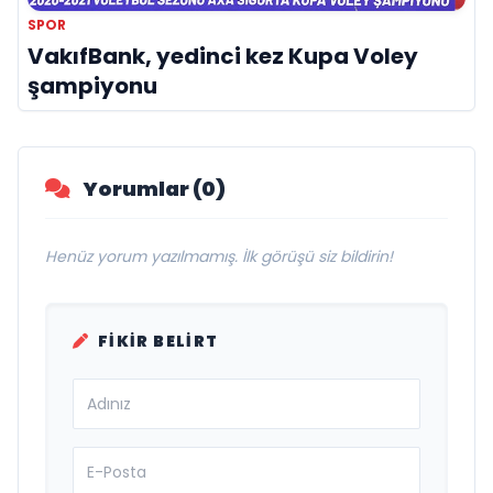
SPOR
VakıfBank, yedinci kez Kupa Voley
şampiyonu
Yorumlar (0)
Henüz yorum yazılmamış. İlk görüşü siz bildirin!
FIKIR BELIRT