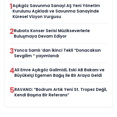
1
Açıkgöz Savunma Sanayi AŞ Yeni Yönetim
Kurulunu Açıkladı ve Savunma Sanayinde
Küresel Vizyon Vurgusu
2
Rubato Konser Serisi Müzikseverlerle
Buluşmaya Devam Ediyor
3
Yonca Samlı ‘dan İkinci Tekli “Donacaksın
Sevgilim “ yayımlandı
4
Ali Emre Açıkgöz Galimidi, Eski AB Bakanı ve
Büyükelçi Egemen Bağış ile Bir Araya Geldi
5
RAVANO: “Bodrum Artık Yeni St. Tropez Değil,
Kendi Başına Bir Referans”