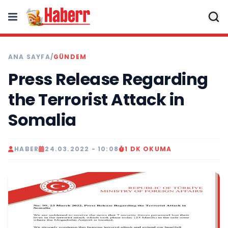
ANA SAYFA
/
GÜNDEM
Press Release Regarding
the Terrorist Attack in
Somalia
HABER
24.03.2022 - 10:08
1 DK OKUMA