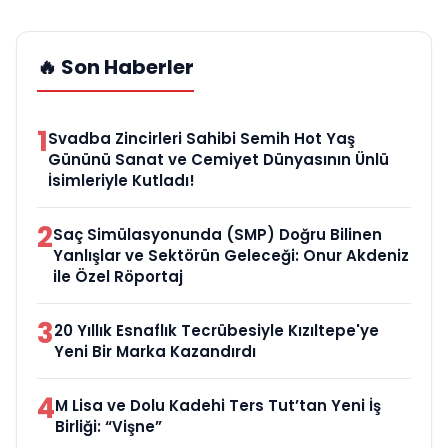
🔥 Son Haberler
1
Svadba Zincirleri Sahibi Semih Hot Yaş
Gününü Sanat ve Cemiyet Dünyasının Ünlü
İsimleriyle Kutladı!
2
Saç Simülasyonunda (SMP) Doğru Bilinen
Yanlışlar ve Sektörün Geleceği: Onur Akdeniz
ile Özel Röportaj
3
20 Yıllık Esnaflık Tecrübesiyle Kızıltepe'ye
Yeni Bir Marka Kazandırdı
4
M Lisa ve Dolu Kadehi Ters Tut’tan Yeni İş
Birliği: “Vişne”