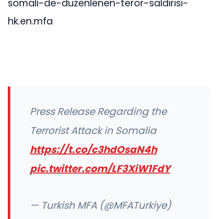
somali-de-duzenlenen-teror-saldirisi-
hk.en.mfa
Press Release Regarding the
Terrorist Attack in Somalia
https://t.co/c3hdOsaN4h
pic.twitter.com/LF3XiW1FdY
— Turkish MFA (@MFATurkiye)