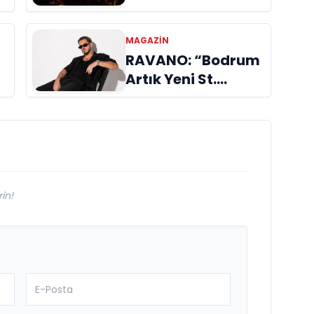
n
Müzikseverlerle
Buluşmaya Devam
MAGAZIN
Ediyor
RAVANO: “Bodrum
Artık Yeni St.
Tropez Değil, Kendi
Başına Bir
Referans”
in!