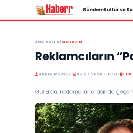
Gündem
Kültür ve S
ANA SAYFA
/
MAGAZIN
Reklamcıların “P
HABER MERKEZI
05.07.2026 - 13:20
1 D
Gül Erda, reklamcılar arasında geçen u