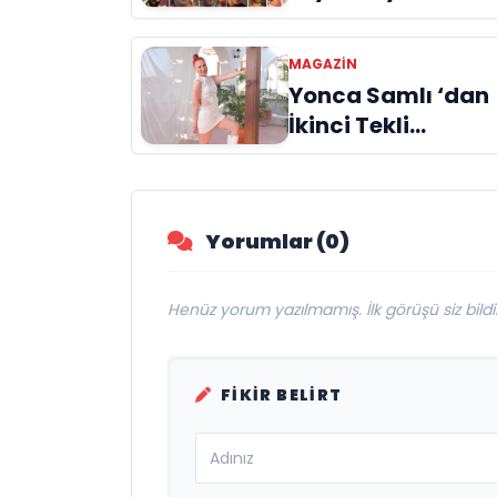
buluşmak için gü
sayıyor
MAGAZIN
Yonca Samlı ‘dan
İkinci Tekli
“Donacaksın
Sevgilim “
yayımlandı
Yorumlar (0)
Henüz yorum yazılmamış. İlk görüşü siz bildir
FIKIR BELIRT