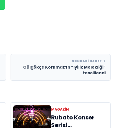
SONRAKI HABER
Gülgökçe Korkmaz’ın “İyilik Melekliği”
tescillendi
MAGAZIN
Rubato Konser
Serisi