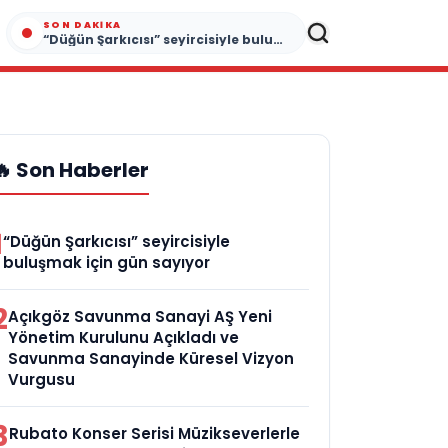
SON DAKIKA
“Düğün Şarkıcısı” seyircisiyle buluşmak için gün sayıyor
🔥 Son Haberler
1
“Düğün Şarkıcısı” seyircisiyle
buluşmak için gün sayıyor
2
Açıkgöz Savunma Sanayi AŞ Yeni
Yönetim Kurulunu Açıkladı ve
Savunma Sanayinde Küresel Vizyon
Vurgusu
3
Rubato Konser Serisi Müzikseverlerle