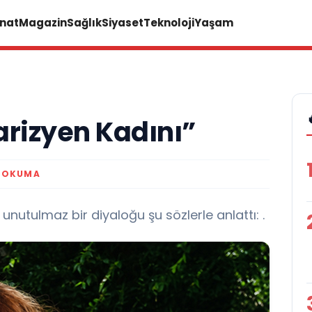
anat
Magazin
Sağlık
Siyaset
Teknoloji
Yaşam
arizyen Kadını”
K OKUMA
nutulmaz bir diyaloğu şu sözlerle anlattı: .