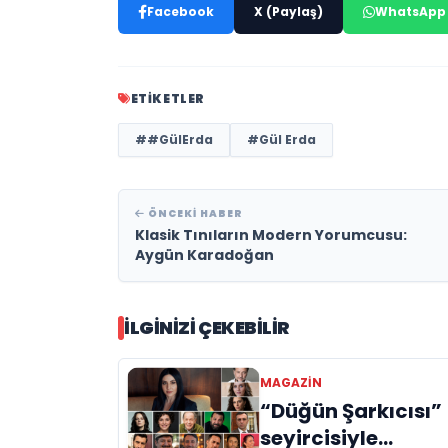
Facebook
X (Paylaş)
WhatsApp
ETIKETLER
##GülErda
#Gül Erda
ÖNCEKI HABER
Klasik Tınıların Modern Yorumcusu:
Aygün Karadoğan
İLGINIZI ÇEKEBILIR
MAGAZIN
“Düğün Şarkıcısı”
seyircisiyle