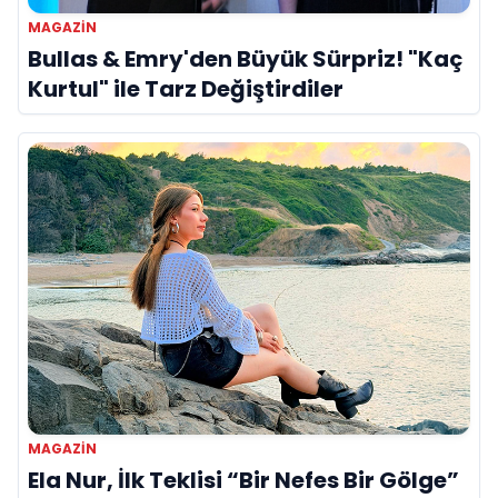
MAGAZIN
Bullas & Emry'den Büyük Sürpriz! "Kaç
Kurtul" ile Tarz Değiştirdiler
MAGAZIN
Ela Nur, İlk Teklisi “Bir Nefes Bir Gölge”