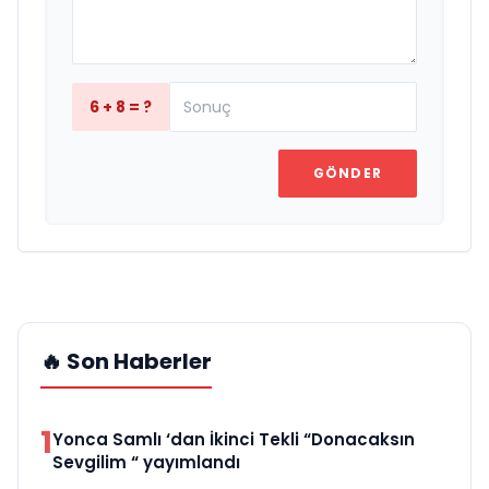
6 + 8 = ?
GÖNDER
🔥 Son Haberler
1
Yonca Samlı ‘dan İkinci Tekli “Donacaksın
Sevgilim “ yayımlandı