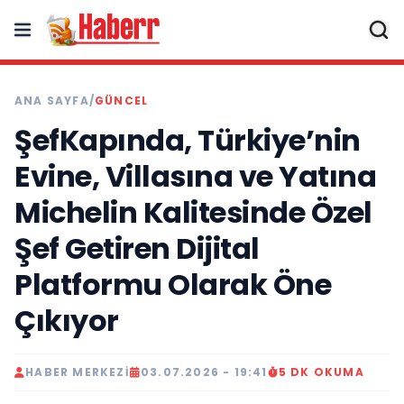
ANA SAYFA
/
GÜNCEL
ŞefKapında, Türkiye’nin
Evine, Villasına ve Yatına
Michelin Kalitesinde Özel
Şef Getiren Dijital
Platformu Olarak Öne
Çıkıyor
HABER MERKEZI
03.07.2026 - 19:41
5 DK OKUMA