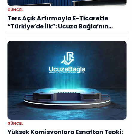
GÜNCEL
Ters Açık Artırmayla E-Ticarette
“Türkiye’de İlk”: Ucuza Bağla’nın
Patentli Modeli
GÜNCEL
Yüksek Komisyonlara Esnaftan Tepki: