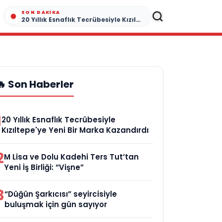
SON DAKIKA
20 Yıllık Esnaflık Tecrübesiyle Kızıltepe'ye Yeni Bir Marka Kazandırdı
🔥 Son Haberler
1
20 Yıllık Esnaflık Tecrübesiyle
Kızıltepe'ye Yeni Bir Marka Kazandırdı
2
M Lisa ve Dolu Kadehi Ters Tut’tan
Yeni İş Birliği: “Vişne”
3
“Düğün Şarkıcısı” seyircisiyle
buluşmak için gün sayıyor