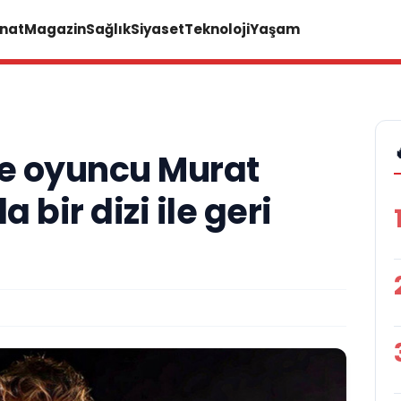
anat
Magazin
Sağlık
Siyaset
Teknoloji
Yaşam
ve oyuncu Murat
 bir dizi ile geri