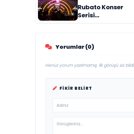
Rubato Konser
Serisi
Müzikseverlerle
Buluşmaya Deva
Ediyor
Yorumlar (0)
Henüz yorum yazılmamış. İlk görüşü siz bildir
FIKIR BELIRT