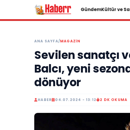
Gündem
Kültür ve S
ANA SAYFA
/
MAGAZIN
Sevilen sanatçı 
Balcı, yeni sezonda
dönüyor
HABER
04.07.2024 - 13:12
2 DK OKUMA