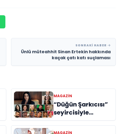
SONRAKI HABER
Ünlü müteahhit Sinan Ertekin hakkında
kaçak çatı katı suçlaması
MAGAZIN
“Düğün Şarkıcısı”
seyircisiyle
buluşmak için gün
sayıyor
MAGAZIN