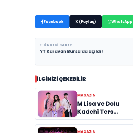
Facebook
X (Paylaş)
WhatsApp
ÖNCEKI HABER
YT Karavan Bursa’da açıldı!
İLGINIZI ÇEKEBILIR
MAGAZIN
M Lisa ve Dolu
Kadehi Ters
Tut’tan Yeni İş
Birliği: “Vişne”
MAGAZIN