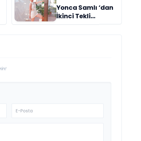
Yonca Samlı ‘dan
İkinci Tekli
“Donacaksın
Sevgilim “
m
yayımlandı
in!