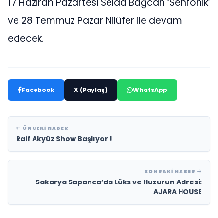
17 Haziran Pazartesi Selda Bağcan ‘Senfonik’
ve 28 Temmuz Pazar Nilüfer ile devam
edecek.
Facebook
X (Paylaş)
WhatsApp
ÖNCEKI HABER
Raif Akyüz Show Başlıyor !
SONRAKI HABER
Sakarya Sapanca’da Lüks ve Huzurun Adresi:
AJARA HOUSE