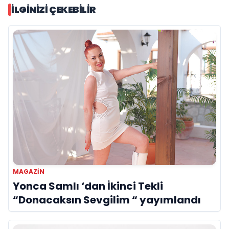
İLGINIZI ÇEKEBILIR
MAGAZIN
Yonca Samlı ‘dan İkinci Tekli
“Donacaksın Sevgilim “ yayımlandı