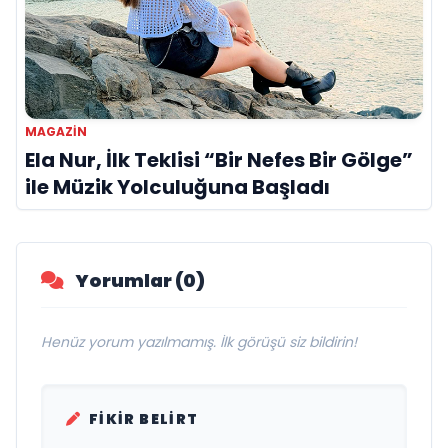
MAGAZIN
Ela Nur, İlk Teklisi “Bir Nefes Bir Gölge”
ile Müzik Yolculuğuna Başladı
Yorumlar (0)
Henüz yorum yazılmamış. İlk görüşü siz bildirin!
FIKIR BELIRT