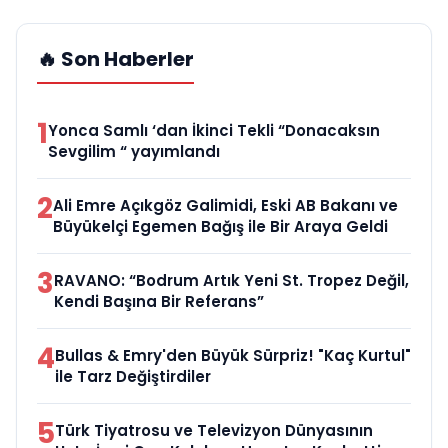
🔥 Son Haberler
1
Yonca Samlı ‘dan İkinci Tekli “Donacaksın
Sevgilim “ yayımlandı
2
Ali Emre Açıkgöz Galimidi, Eski AB Bakanı ve
Büyükelçi Egemen Bağış ile Bir Araya Geldi
3
RAVANO: “Bodrum Artık Yeni St. Tropez Değil,
Kendi Başına Bir Referans”
4
Bullas & Emry'den Büyük Sürpriz! "Kaç Kurtul"
ile Tarz Değiştirdiler
5
Türk Tiyatrosu ve Televizyon Dünyasının