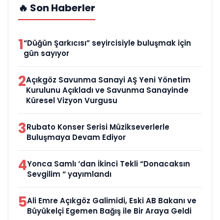
🔥 Son Haberler
1
“Düğün Şarkıcısı” seyircisiyle buluşmak için
gün sayıyor
2
Açıkgöz Savunma Sanayi AŞ Yeni Yönetim
Kurulunu Açıkladı ve Savunma Sanayinde
Küresel Vizyon Vurgusu
3
Rubato Konser Serisi Müzikseverlerle
Buluşmaya Devam Ediyor
4
Yonca Samlı ‘dan İkinci Tekli “Donacaksın
Sevgilim “ yayımlandı
5
Ali Emre Açıkgöz Galimidi, Eski AB Bakanı ve
Büyükelçi Egemen Bağış ile Bir Araya Geldi