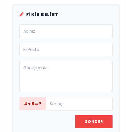
FIKIR BELIRT
4 + 8 = ?
GÖNDER