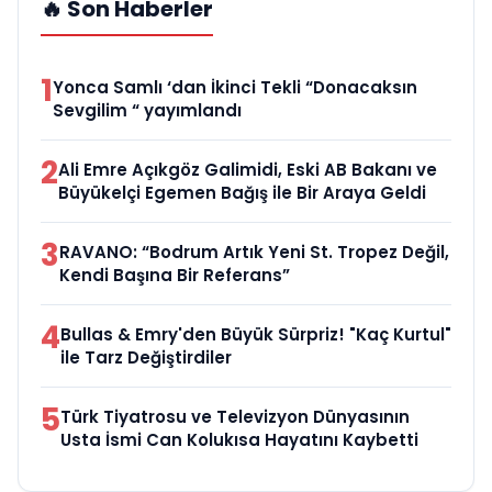
🔥 Son Haberler
1
Yonca Samlı ‘dan İkinci Tekli “Donacaksın
Sevgilim “ yayımlandı
2
Ali Emre Açıkgöz Galimidi, Eski AB Bakanı ve
Büyükelçi Egemen Bağış ile Bir Araya Geldi
3
RAVANO: “Bodrum Artık Yeni St. Tropez Değil,
Kendi Başına Bir Referans”
4
Bullas & Emry'den Büyük Sürpriz! "Kaç Kurtul"
ile Tarz Değiştirdiler
5
Türk Tiyatrosu ve Televizyon Dünyasının
Usta İsmi Can Kolukısa Hayatını Kaybetti