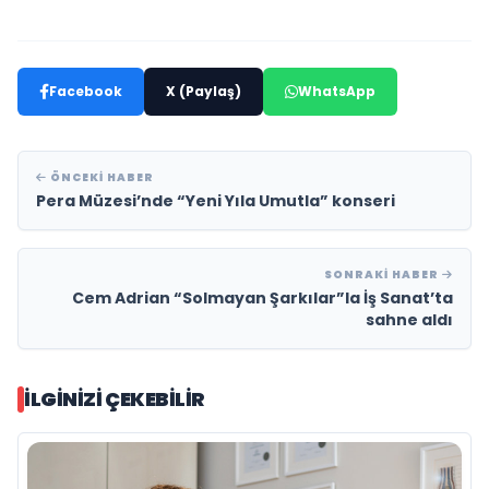
Facebook
X (Paylaş)
WhatsApp
ÖNCEKI HABER
Pera Müzesi’nde “Yeni Yıla Umutla” konseri
SONRAKI HABER
Cem Adrian “Solmayan Şarkılar”la İş Sanat’ta
sahne aldı
İLGINIZI ÇEKEBILIR